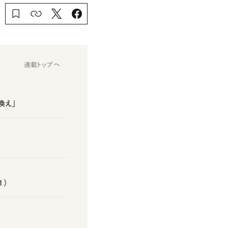
連載トップへ
換え」
1）