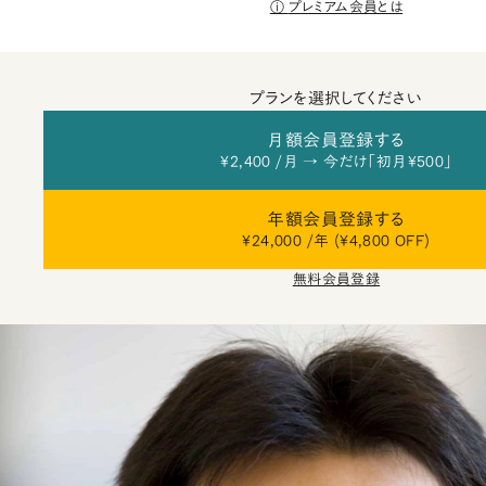
プレミアム会員とは
プランを選択してください
月額会員登録する
¥2,400 /月 → 今だけ「初月¥500」
年額会員登録する
¥24,000 /年 (¥4,800 OFF)
無料会員登録