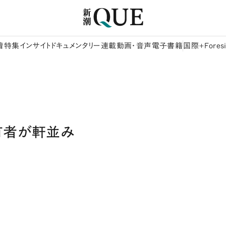
着
特集
インサイト
ドキュメンタリー
連載
動画・音声
電子書籍
国際+Foresi
有者が軒並み