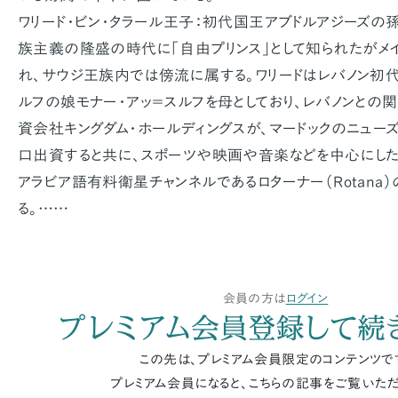
ワリード・ビン・タラール王子：初代国王アブドルアジーズの
族主義の隆盛の時代に「自由プリンス」として知られたがメイ
れ、サウジ王族内では傍流に属する。ワリードはレバノン初代
ルフの娘モナー・アッ＝スルフを母としており、レバノンとの
資会社キングダム・ホールディングスが、マードックのニュー
口出資すると共に、スポーツや映画や音楽などを中心にした
アラビア語有料衛星チャンネルであるロターナー（Rotan
る。……
会員の方は
ログイン
プレミアム会員登録して続
この先は、プレミアム会員限定のコンテンツで
プレミアム会員になると、こちらの記事をご覧いただ