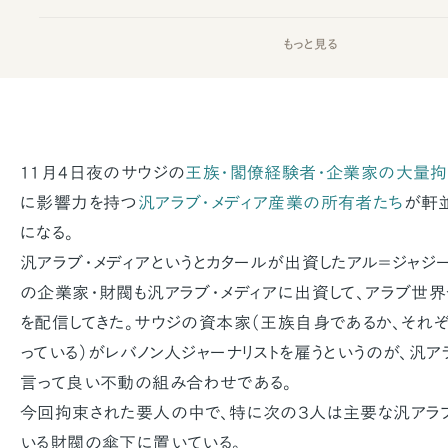
もっと見る
11月4日夜のサウジの
王族・閣僚経験者・企業家の大量
に影響力を持つ
汎アラブ・メディア産業の所有者たち
が軒
になる。
汎アラブ・メディアというとカタールが出資したアル＝ジャジ
の企業家・財閥も汎アラブ・メディアに出資して、アラブ世
を配信してきた。サウジの資本家（王族自身であるか、それ
っている）がレバノン人ジャーナリストを雇うというのが、汎ア
言って良い不動の組み合わせである。
今回拘束された要人の中で、特に次の３人は主要な汎アラブ
いる財閥の傘下に置いている。