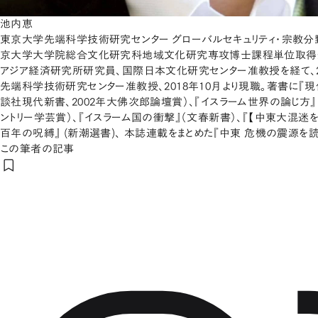
池内恵
東京大学先端科学技術研究センター グローバルセキュリティ・宗教分野
京大学大学院総合文化研究科地域文化研究専攻博士課程単位取得
アジア経済研究所研究員、国際日本文化研究センター准教授を経て、2
先端科学技術研究センター准教授、2018年10月より現職。著書に『
談社現代新書、2002年大佛次郎論壇賞）、『イスラーム世界の論じ方』
ントリー学芸賞）、『イスラーム国の衝撃』（文春新書）、『【中東大混迷を
百年の呪縛』 (新潮選書)、 本誌連載をまとめた『中東 危機の震源を読
この筆者の記事