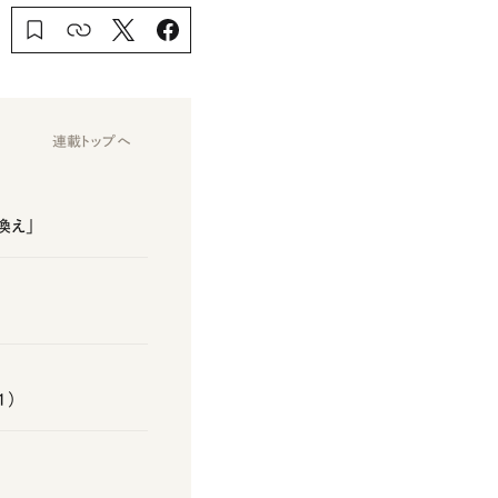
連載トップへ
換え」
1）