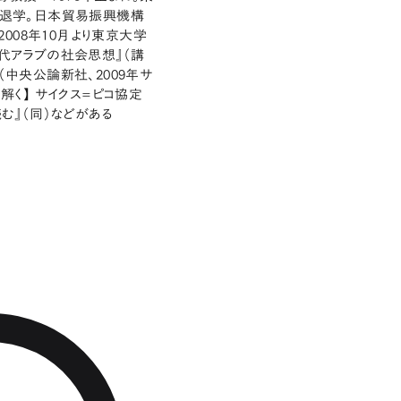
退学。日本貿易振興機構
008年10月より東京大学
現代アラブの社会思想』（講
（中央公論新社、2009年サ
解く】 サイクス=ピコ協定
む』（同）などがある