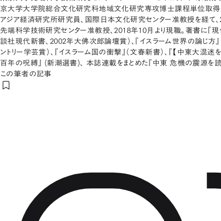
京大学大学院総合文化研究科地域文化研究専攻博士課程単位取得
アジア経済研究所研究員、国際日本文化研究センター准教授を経て、2
先端科学技術研究センター准教授、2018年10月より現職。著書に『
談社現代新書、2002年大佛次郎論壇賞）、『イスラーム世界の論じ方』
ントリー学芸賞）、『イスラーム国の衝撃』（文春新書）、『【中東大混迷を
百年の呪縛』 (新潮選書)、 本誌連載をまとめた『中東 危機の震源を読
この筆者の記事