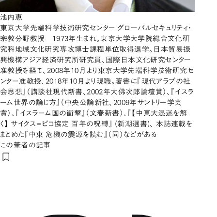
池内恵
東京大学先端科学技術研究センター グローバルセキュリティ・
宗教分野教授 1973年生まれ。東京大学大学院総合文化研
究科地域文化研究専攻博士課程単位取得退学。日本貿易振
興機構アジア経済研究所研究員、国際日本文化研究センター
准教授を経て、2008年10月より東京大学先端科学技術研究セ
ンター准教授、2018年10月より現職。著書に『現代アラブの社
会思想』（講談社現代新書、2002年大佛次郎論壇賞）、『イスラ
ーム世界の論じ方』（中央公論新社、2009年サントリー学芸
賞）、『イスラーム国の衝撃』（文春新書）、『【中東大混迷を解
く】 サイクス=ピコ協定 百年の呪縛』 (新潮選書)、 本誌連載を
まとめた『中東 危機の震源を読む』（同）などがある
この筆者の記事