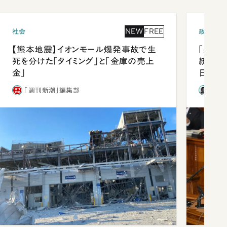
NEW
FREE
社会
政治
【熊本地震】イオンモール爆発事故で生
「楽し
死を分けた「タイミング」と「金庫の売上
統領と
金」
日米関
が明か
「週刊新潮」編集部
石破
談まで