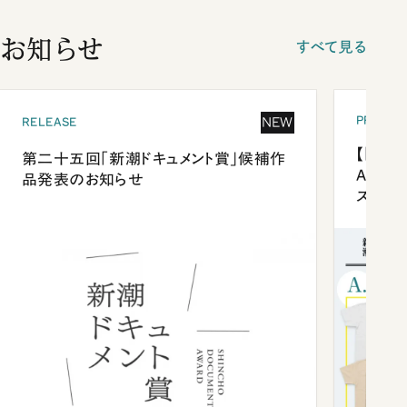
お知らせ
すべて見る
PRESEN
NEW
RELEASE
【「新潮
第二十五回「新潮ドキュメント賞」候補作
Anni
品発表のお知らせ
ズプレ