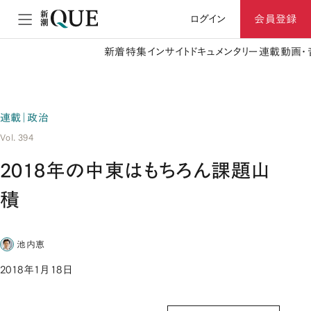
ログイン
会員登録
新着
特集
インサイト
ドキュメンタリー
連載
動画・
連載｜政治
Vol. 394
2018年の中東はもちろん課題山
積
池内恵
2018年1月18日