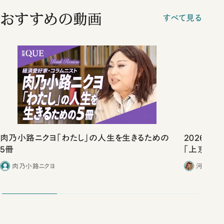
おすすめの動画
すべて見る
肉乃小路ニクヨ「わたし」の人生を生きるための
2026年
5冊
「上京物語
肉乃小路ニクヨ
河野有理