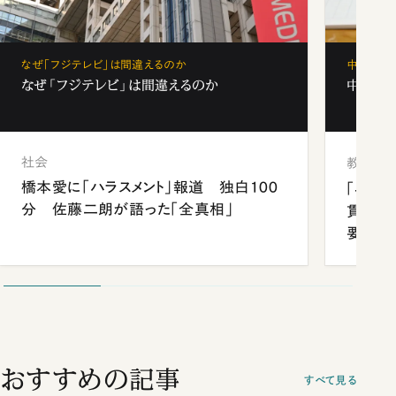
なぜ「フジテレビ」は間違えるのか
中学受験
なぜ「フジテレビ」は間違えるのか
中学受験
社会
教育
橋本愛に「ハラスメント」報道 独白100
「早実
分 佐藤二朗が語った「全真相」
貫校へ
要だっ
おすすめの記事
すべて見る