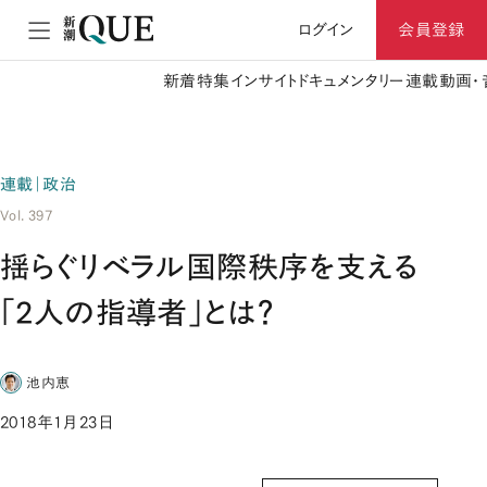
ログイン
会員登録
新着
特集
インサイト
ドキュメンタリー
連載
動画・
連載｜政治
Vol. 397
揺らぐリベラル国際秩序を支える
「2人の指導者」とは？
池内恵
2018年1月23日