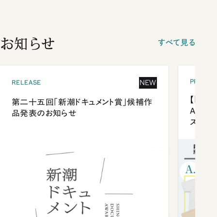
お知らせ
すべて見る
PRESEN
NEW
RELEASE
【「新潮
第二十五回「新潮ドキュメント賞」候補作
Anni
品発表のお知らせ
ズプレ