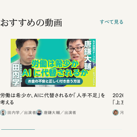
おすすめの動画
すべて見る
労働は希少か、AIに代替されるか「人手不足」を
2026年
考える
「上京物語
田内学／出演者
唐鎌大輔／出演者
河野有理