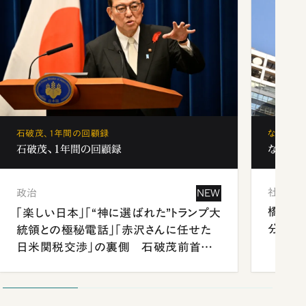
石破茂、1年間の回顧録
なぜ「フ
石破茂、1年間の回顧録
なぜ「フ
社会
政治
NEW
橋本愛
「楽しい日本」「“神に選ばれた”トランプ大
分 佐
統領との極秘電話」「赤沢さんに任せた
日米関税交渉」の裏側 石破茂前首相
が明かす施政方針演説から日米首脳会
談まで