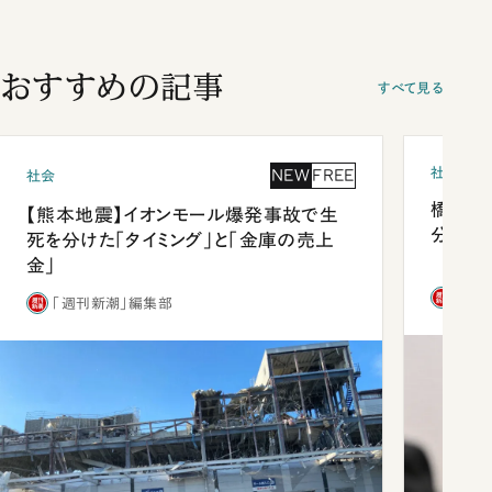
おすすめの記事
すべて見る
社会
NEW
FREE
社会
橋本愛
【熊本地震】イオンモール爆発事故で生
分 佐
死を分けた「タイミング」と「金庫の売上
金」
「週
「週刊新潮」編集部