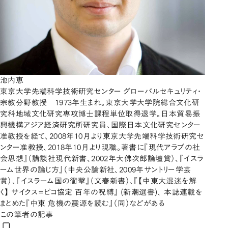
池内恵
東京大学先端科学技術研究センター グローバルセキュリティ・
宗教分野教授 1973年生まれ。東京大学大学院総合文化研
究科地域文化研究専攻博士課程単位取得退学。日本貿易振
興機構アジア経済研究所研究員、国際日本文化研究センター
准教授を経て、2008年10月より東京大学先端科学技術研究セ
ンター准教授、2018年10月より現職。著書に『現代アラブの社
会思想』（講談社現代新書、2002年大佛次郎論壇賞）、『イスラ
ーム世界の論じ方』（中央公論新社、2009年サントリー学芸
賞）、『イスラーム国の衝撃』（文春新書）、『【中東大混迷を解
く】 サイクス=ピコ協定 百年の呪縛』 (新潮選書)、 本誌連載を
まとめた『中東 危機の震源を読む』（同）などがある
この筆者の記事