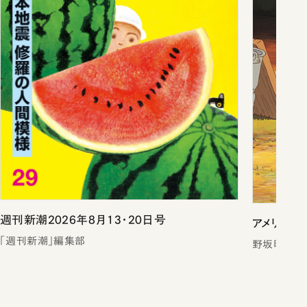
週刊新潮2026年8月13・20日号
アメリカひ
「週刊新潮」編集部
野坂昭如／