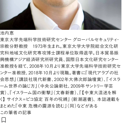
池内恵
東京大学先端科学技術研究センター グローバルセキュリティ・
宗教分野教授 1973年生まれ。東京大学大学院総合文化研
究科地域文化研究専攻博士課程単位取得退学。日本貿易振
興機構アジア経済研究所研究員、国際日本文化研究センター
准教授を経て、2008年10月より東京大学先端科学技術研究セ
ンター准教授、2018年10月より現職。著書に『現代アラブの社
会思想』（講談社現代新書、2002年大佛次郎論壇賞）、『イスラ
ーム世界の論じ方』（中央公論新社、2009年サントリー学芸
賞）、『イスラーム国の衝撃』（文春新書）、『【中東大混迷を解
く】 サイクス=ピコ協定 百年の呪縛』 (新潮選書)、 本誌連載を
まとめた『中東 危機の震源を読む』（同）などがある
この筆者の記事