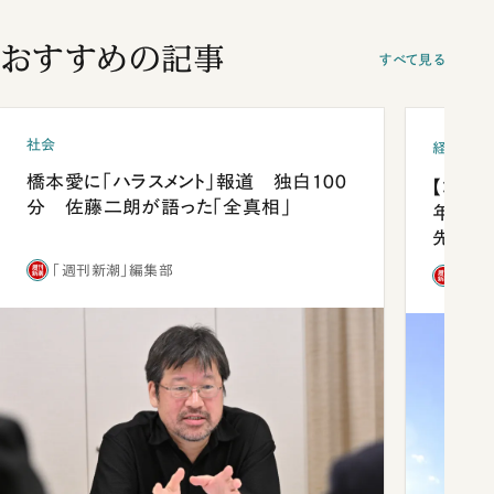
おすすめの記事
すべて見る
社会
経済・ビ
橋本愛に「ハラスメント」報道 独白100
【コン
分 佐藤二朗が語った「全真相」
年会は
先1位
「週刊新潮」編集部
「週