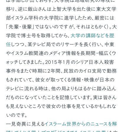
は学部しか出ておらず、大学院は地域研究の専攻に
移り、逆に飯山さんは上智大学を出た後に東大文学
部イスラム学科の大学院に進学したため、厳密には
「先輩・後輩」ではないのですが、それはともかく）。大
学院で博士号を取得してから、
大学の講師などを歴
任
しつつ、某テレビ局でのリサーチを長く行い、中東
やイスラム教関連のメディア情報を長期間・幅広くウ
ォッチしてきました。2015年1月のシリア日本人殺害
事件をまたぐ時期に2年間、民放のカイロ支局で勤務
もされていて、彼女が取ってくる情報・映像が日本の
テレビに流れる時は、他の局よりもはるかに踏み込ん
だものになっていたことを記憶しています。実は皆さん
も見えないところで彼女の仕事を見ているかもしれな
いのです。
一見奇異に見える
イスラーム世界からのニュースを解