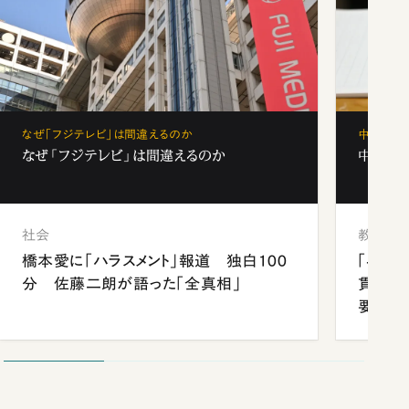
なぜ「フジテレビ」は間違えるのか
中学受験
なぜ「フジテレビ」は間違えるのか
中学受験
社会
教育
橋本愛に「ハラスメント」報道 独白100
「早実
分 佐藤二朗が語った「全真相」
貫校へ
要だっ