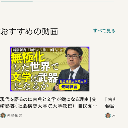
おすすめの動画
すべて見る
現代を語るのに古典と文学が鍵になる理由｜先
「古都」化
崎彰容（社会構想大学院大学教授）｜自民党が
物語」にリ
「保守」してきた国が変わりつつある時に考える
先崎彰容
河野有理
べきこと