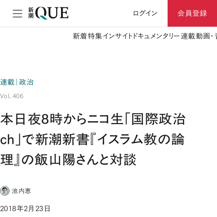
ログイン
会員登録
新着
特集
インサイト
ドキュメンタリー
連載
動画・
連載｜政治
Vol. 406
本日夜8時からニコ生「国際政治
ch」で新潮新書『イスラム教の論
理』の飯山陽さんと対談
池内恵
2018年2月23日