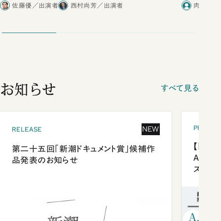
合ったこと
佐藤優／出演者
西村尚芳／出演者
肉乃小路
お知らせ
すべて見る
PRESEN
NEW
RELEASE
【「新潮
第二十五回「新潮ドキュメント賞」候補作
Anni
品発表のお知らせ
ズプレ