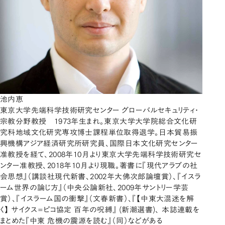
池内恵
東京大学先端科学技術研究センター グローバルセキュリティ・
宗教分野教授 1973年生まれ。東京大学大学院総合文化研
究科地域文化研究専攻博士課程単位取得退学。日本貿易振
興機構アジア経済研究所研究員、国際日本文化研究センター
准教授を経て、2008年10月より東京大学先端科学技術研究セ
ンター准教授、2018年10月より現職。著書に『現代アラブの社
会思想』（講談社現代新書、2002年大佛次郎論壇賞）、『イスラ
ーム世界の論じ方』（中央公論新社、2009年サントリー学芸
賞）、『イスラーム国の衝撃』（文春新書）、『【中東大混迷を解
く】 サイクス=ピコ協定 百年の呪縛』 (新潮選書)、 本誌連載を
まとめた『中東 危機の震源を読む』（同）などがある