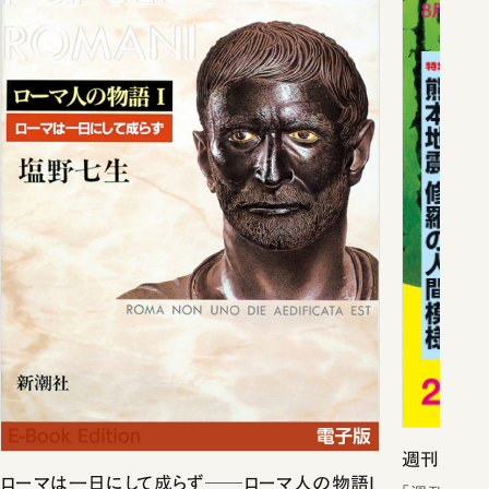
週刊新潮2
ローマは一日にして成らず──ローマ人の物語I