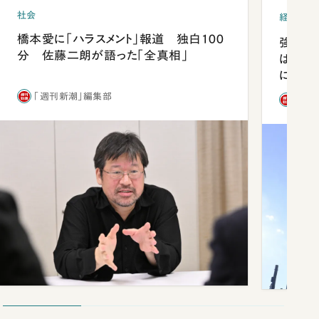
社会
経済・ビ
橋本愛に「ハラスメント」報道 独白100
強みは
分 佐藤二朗が語った「全真相」
は「東
になっ
「週刊新潮」編集部
「週