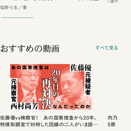
「週刊新潮
塩野七生／著
おすすめの動画
すべて見る
佐藤優vs検察官！ あの国策捜査から20年、
肉乃小路ニ
特捜取調室で対峙した因縁の二人がいま語り
5冊