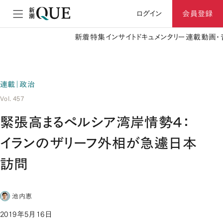
ログイン
会員登録
新着
特集
インサイト
ドキュメンタリー
連載
動画・
連載｜政治
Vol. 457
緊張高まるペルシア湾岸情勢４：
イランのザリーフ外相が急遽日本
訪問
池内恵
2019年5月16日