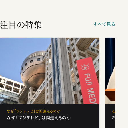
注目の特集
すべて見る
なぜ「フジテレビ」は間違えるのか
石破茂、
なぜ「フジテレビ」は間違えるのか
石破茂、