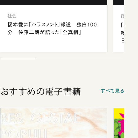
社会
政治
橋本愛に「ハラスメント」報道 独白100
「楽し
分 佐藤二朗が語った「全真相」
統領と
日米関
が明か
談まで
おすすめの電子書籍
すべて見る