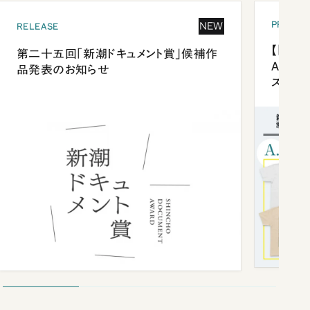
PRESEN
NEW
RELEASE
【「新潮
第二十五回「新潮ドキュメント賞」候補作
Anni
品発表のお知らせ
ズプレ