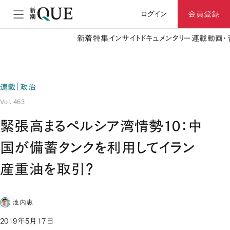
ログイン
会員登録
新着
特集
インサイト
ドキュメンタリー
連載
動画・
連載｜政治
Vol. 463
緊張高まるペルシア湾情勢10：中
国が備蓄タンクを利用してイラン
産重油を取引？
池内恵
2019年5月17日