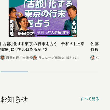
「古都」化する東京の行末を占う 令和の「上京
佐藤優vs
物語」にリアルはあるか #3
特捜取調
合ったこと
河野有理／出演者
谷口功一／出演者
ほか1名
佐藤優／
お知らせ
すべて見る