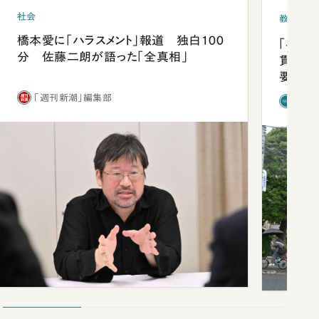
社会
教育
橋本愛に「ハラスメント」報道 独白100
「早実
分 佐藤二朗が語った「全真相」
貫校へ
要だっ
「週刊新潮」編集部
「新