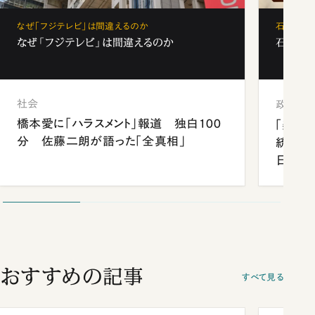
なぜ「フジテレビ」は間違えるのか
石破茂、
なぜ「フジテレビ」は間違えるのか
石破茂、
社会
政治
橋本愛に「ハラスメント」報道 独白100
「楽し
分 佐藤二朗が語った「全真相」
統領と
日米関
が明か
談まで
おすすめの記事
すべて見る