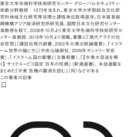
東京大学先端科学技術研究センター グローバルセキュリティ・
宗教分野教授 1973年生まれ。東京大学大学院総合文化研
究科地域文化研究専攻博士課程単位取得退学。日本貿易振
興機構アジア経済研究所研究員、国際日本文化研究センター
准教授を経て、2008年10月より東京大学先端科学技術研究セ
ンター准教授、2018年10月より現職。著書に『現代アラブの社
会思想』（講談社現代新書、2002年大佛次郎論壇賞）、『イスラ
ーム世界の論じ方』（中央公論新社、2009年サントリー学芸
賞）、『イスラーム国の衝撃』（文春新書）、『【中東大混迷を解
く】 サイクス=ピコ協定 百年の呪縛』 (新潮選書)、 本誌連載を
まとめた『中東 危機の震源を読む』（同）などがある
この筆者の記事