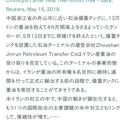
China port after near five-month trek - data,"
Reuters
, May 16, 2019.
中国浙江省の舟山市に近い石油備蓄タンクに、13万
トンの重油を抱えて4カ月間海上をさまよっていたタン
カーが、5月12日までに荷揚げを終えたという。備蓄タ
ンクを設置した石油ターミナルの運営会社Zhoushan
Jinrun Petroleum Transfer Coはイラン産重油の
受け取りを否定している。このターミナルの事業形態
からは、イランが重油の所有権を名目的に維持し通
関を行って正式に輸出する前の段階で、備蓄タンクに
重油を寄託することができそうである。
米イランの対立の中で、中国の動きが顕在化すると、
もう1つの国際政治の主要課題の米中対立ともリンク
して、複雑性が増す。……