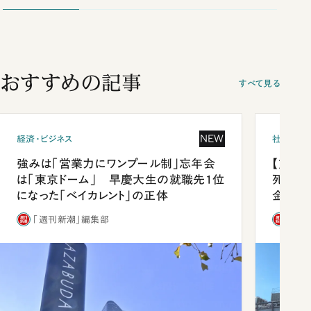
おすすめの記事
すべて見る
NEW
経済・ビジネス
社会
強みは「営業力にワンプール制」忘年会
【熊本
は「東京ドーム」 早慶大生の就職先1位
死を分
になった「ベイカレント」の正体
金」
「週刊新潮」編集部
「週