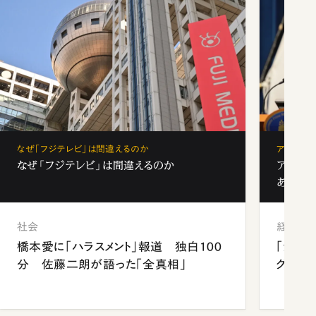
なぜ「フジテレビ」は間違えるのか
アベノミ
なぜ「フジテレビ」は間違えるのか
アベノ
あるか
社会
経済・ビ
橋本愛に「ハラスメント」報道 独白100
「消費
分 佐藤二朗が語った「全真相」
グマン