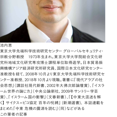
池内恵
東京大学先端科学技術研究センター グローバルセキュリティ・
宗教分野教授 1973年生まれ。東京大学大学院総合文化研
究科地域文化研究専攻博士課程単位取得退学。日本貿易振
興機構アジア経済研究所研究員、国際日本文化研究センター
准教授を経て、2008年10月より東京大学先端科学技術研究セ
ンター准教授、2018年10月より現職。著書に『現代アラブの社
会思想』（講談社現代新書、2002年大佛次郎論壇賞）、『イスラ
ーム世界の論じ方』（中央公論新社、2009年サントリー学芸
賞）、『イスラーム国の衝撃』（文春新書）、『【中東大混迷を解
く】 サイクス=ピコ協定 百年の呪縛』 (新潮選書)、 本誌連載を
まとめた『中東 危機の震源を読む』（同）などがある
この筆者の記事