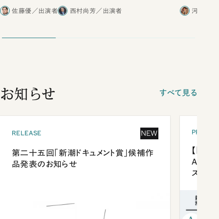
合ったこと
佐藤優／出演者
西村尚芳／出演者
河野有理
お知らせ
すべて見る
PRESEN
NEW
RELEASE
【「新潮
第二十五回「新潮ドキュメント賞」候補作
Anni
品発表のお知らせ
ズプレ