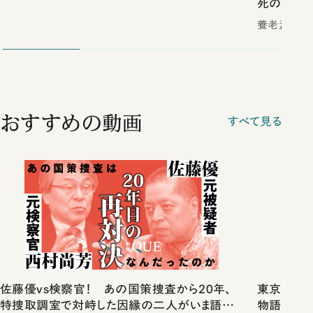
死の壁
養老孟司／
おすすめの動画
すべて見る
佐藤優vs検察官！ あの国策捜査から20年、
東京は都心
特捜取調室で対峙した因縁の二人がいま語り
物語」にリ