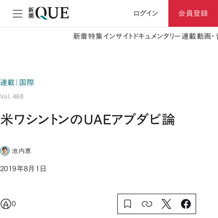
ログイン
会員登録
新着
特集
インサイト
ドキュメンタリー
連載
動画・
連載｜国際
Vol. 468
米ワシントンのUAEアブダビ論
池内恵
2019年8月1日
0