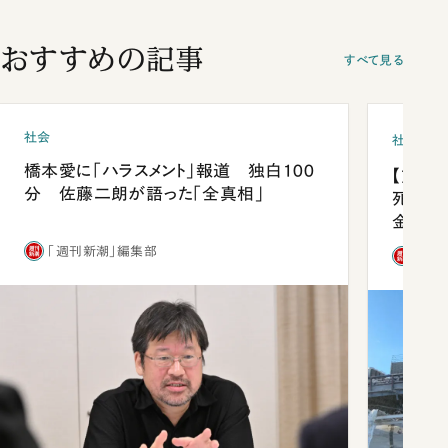
おすすめの記事
すべて見る
社会
社会
橋本愛に「ハラスメント」報道 独白100
【熊本
分 佐藤二朗が語った「全真相」
死を分
金」
「週刊新潮」編集部
「週