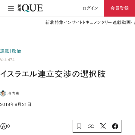
ログイン
会員登録
新着
特集
インサイト
ドキュメンタリー
連載
動画・
連載｜政治
Vol. 474
イスラエル連立交渉の選択肢
池内恵
2019年9月21日
0