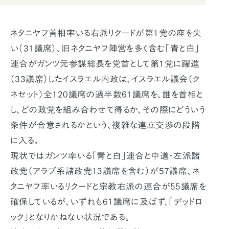
ネタニヤフ首相率いる右派リクードが第1党の座を失
い（31議席）、旧ネタニヤフ陣営を多く含む「青と白」
連合がガンツ元参謀総長を党首として第1党に躍進
（33議席）したイスラエル内政は、イスラエル議会（ク
ネセット）全120議席の過半数61議席を、誰を首相と
し、どの政党を組み合わせて得るか、その際にどういう
条件が合意されるかという、複雑な連立交渉の段階
に入る。
現状ではガンツ率いる「青と白」連合と中道・左派諸
政党（アラブ系諸政党13議席を含む）が57議席、ネ
タニヤフ率いるリクードと宗教右派の連合が55議席を
確保しているが、いずれも61議席に及ばず、「デッドロ
ック」となりかねない状況である。