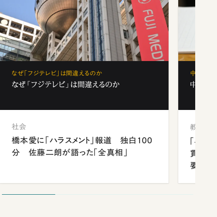
なぜ「フジテレビ」は間違えるのか
中学受験
なぜ「フジテレビ」は間違えるのか
中学受験
社会
教育
橋本愛に「ハラスメント」報道 独白100
「早実
分 佐藤二朗が語った「全真相」
貫校へ
要だっ