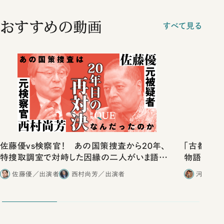
おすすめの動画
すべて見る
佐藤優vs検察官！ あの国策捜査から20年、
「古都」化
特捜取調室で対峙した因縁の二人がいま語り
物語」にリ
合ったこと
佐藤優／出演者
西村尚芳／出演者
河野有理