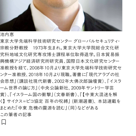
池内恵
東京大学先端科学技術研究センター グローバルセキュリティ・
宗教分野教授 1973年生まれ。東京大学大学院総合文化研
究科地域文化研究専攻博士課程単位取得退学。日本貿易振
興機構アジア経済研究所研究員、国際日本文化研究センター
准教授を経て、2008年10月より東京大学先端科学技術研究セ
ンター准教授、2018年10月より現職。著書に『現代アラブの社
会思想』（講談社現代新書、2002年大佛次郎論壇賞）、『イスラ
ーム世界の論じ方』（中央公論新社、2009年サントリー学芸
賞）、『イスラーム国の衝撃』（文春新書）、『【中東大混迷を解
く】 サイクス=ピコ協定 百年の呪縛』 (新潮選書)、 本誌連載を
まとめた『中東 危機の震源を読む』（同）などがある
この筆者の記事