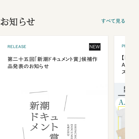
お知らせ
すべて見る
PRESEN
NEW
RELEASE
【「新潮
第二十五回「新潮ドキュメント賞」候補作
Anni
品発表のお知らせ
ズプレ