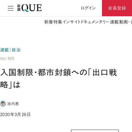
ログイン
会員登録
新着
特集
インサイト
ドキュメンタリー
連載
動画・
連載｜政治
Vol. 505
入国制限・都市封鎖への「出口戦
略」は
池内恵
2020年3月26日