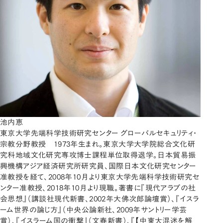
池内恵
東京大学先端科学技術研究センター グローバルセキュリティ・
宗教分野教授 1973年生まれ。東京大学大学院総合文化研
究科地域文化研究専攻博士課程単位取得退学。日本貿易振
興機構アジア経済研究所研究員、国際日本文化研究センター
准教授を経て、2008年10月より東京大学先端科学技術研究セ
ンター准教授、2018年10月より現職。著書に『現代アラブの社
会思想』（講談社現代新書、2002年大佛次郎論壇賞）、『イスラ
ーム世界の論じ方』（中央公論新社、2009年サントリー学芸
賞）、『イスラーム国の衝撃』（文春新書）、『【中東大混迷を解