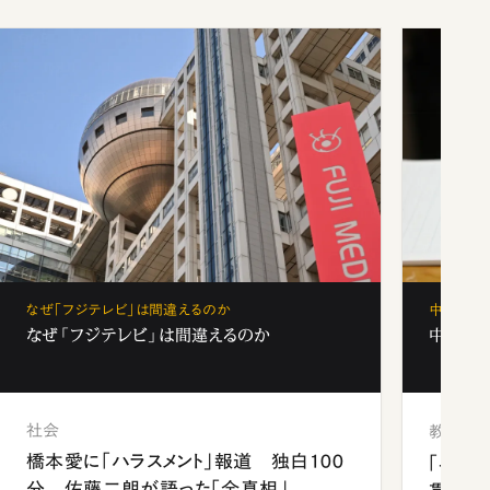
なぜ「フジテレビ」は間違えるのか
中学受験
なぜ「フジテレビ」は間違えるのか
中学受験
社会
教育
橋本愛に「ハラスメント」報道 独白100
「早実
分 佐藤二朗が語った「全真相」