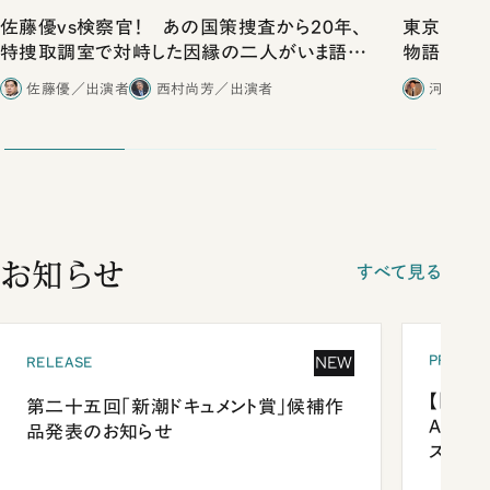
佐藤優vs検察官！ あの国策捜査から20年、
東京は都心
特捜取調室で対峙した因縁の二人がいま語り
物語」にリ
合ったこと
佐藤優／出演者
西村尚芳／出演者
河野有理
お知らせ
すべて見る
PRESEN
NEW
RELEASE
【「新潮
第二十五回「新潮ドキュメント賞」候補作
Anni
品発表のお知らせ
ズプレ