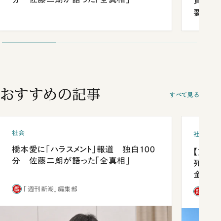
貫校へ
要だっ
おすすめの記事
すべて見る
社会
社会
橋本愛に「ハラスメント」報道 独白100
【熊本
分 佐藤二朗が語った「全真相」
死を分
金」
「週刊新潮」編集部
「週