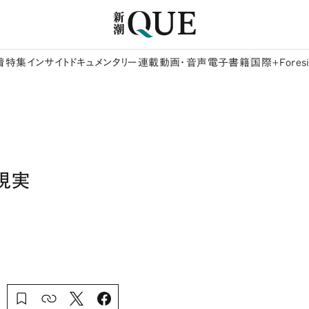
着
特集
インサイト
ドキュメンタリー
連載
動画・音声
電子書籍
国際+Foresi
現実