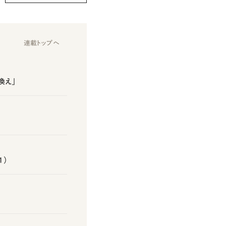
連載トップへ
換え」
1）