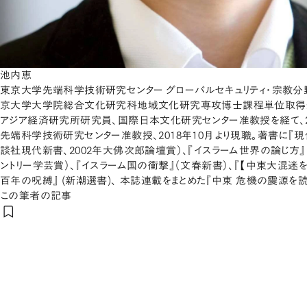
池内恵
東京大学先端科学技術研究センター グローバルセキュリティ・宗教分野
京大学大学院総合文化研究科地域文化研究専攻博士課程単位取得
アジア経済研究所研究員、国際日本文化研究センター准教授を経て、2
先端科学技術研究センター准教授、2018年10月より現職。著書に『
談社現代新書、2002年大佛次郎論壇賞）、『イスラーム世界の論じ方』
ントリー学芸賞）、『イスラーム国の衝撃』（文春新書）、『【中東大混迷を
百年の呪縛』 (新潮選書)、 本誌連載をまとめた『中東 危機の震源を読
この筆者の記事