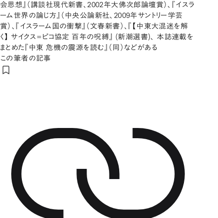
会思想』（講談社現代新書、2002年大佛次郎論壇賞）、『イスラ
ーム世界の論じ方』（中央公論新社、2009年サントリー学芸
賞）、『イスラーム国の衝撃』（文春新書）、『【中東大混迷を解
く】 サイクス=ピコ協定 百年の呪縛』 (新潮選書)、 本誌連載を
まとめた『中東 危機の震源を読む』（同）などがある
この筆者の記事