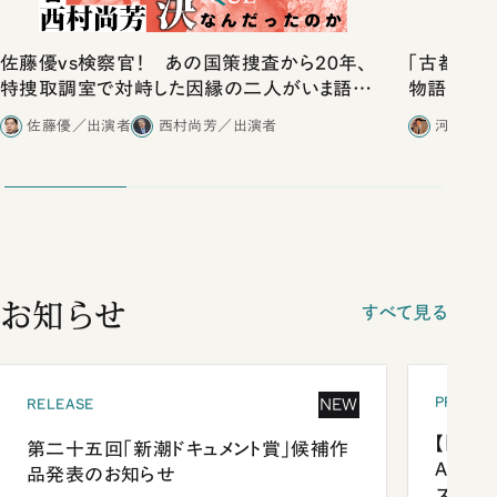
佐藤優vs検察官！ あの国策捜査から20年、
「古都」化
特捜取調室で対峙した因縁の二人がいま語り
物語」にリ
合ったこと
佐藤優／出演者
西村尚芳／出演者
河野有理
お知らせ
すべて見る
PRESEN
NEW
RELEASE
【「新潮
第二十五回「新潮ドキュメント賞」候補作
Anni
品発表のお知らせ
ズプレ