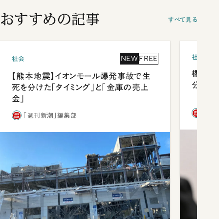
おすすめの記事
すべて見る
社会
NEW
FREE
社会
橋本愛
【熊本地震】イオンモール爆発事故で生
分 佐
死を分けた「タイミング」と「金庫の売上
金」
「週
「週刊新潮」編集部