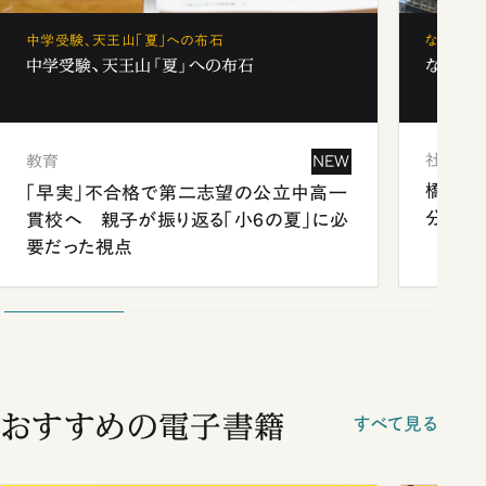
中学受験、天王山「夏」への布石
なぜ「フ
中学受験、天王山「夏」への布石
なぜ「フ
社会
教育
NEW
橋本愛
「早実」不合格で第二志望の公立中高一
分 佐
貫校へ 親子が振り返る「小6の夏」に必
要だった視点
おすすめの電子書籍
すべて見る