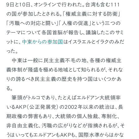
9日と10日、オンラインで行われた。台湾も含む111
の国が参加したとされる。「権威主義に対する防衛」
「汚職への対応と闘い」「人権の促進」という三つの
テーマについて各国首脳が報告し、議論したこのサミ
ットに、
中東からの参加国
はイスラエルとイラクのみだ
った。
中東は一般に民主主義不毛の地、各種の権威主
義体制が隆盛を極める地域として知られるが、それな
りの誇るべき民主主義の歴史を持つ国はいくつかあ
る。
筆頭がトルコであり、たとえばエルドアン大統領率
いるAKP（公正発展党）の2002年以来の統治は、長
期政権の弊害もあり、大統領の個人独裁、専制化、
非自由主義化、汚職の広がりなどが指摘されるが、そ
うはいってもエルドアンもAKPも、国際水準からはかな