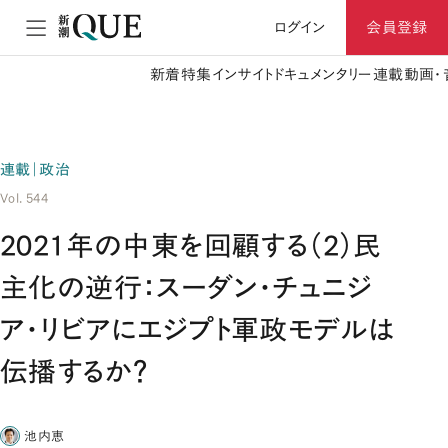
ログイン
会員登録
新着
特集
インサイト
ドキュメンタリー
連載
動画・
連載｜政治
Vol. 544
2021年の中東を回顧する（2）民
主化の逆行：スーダン・チュニジ
ア・リビアにエジプト軍政モデルは
伝播するか？
池内恵