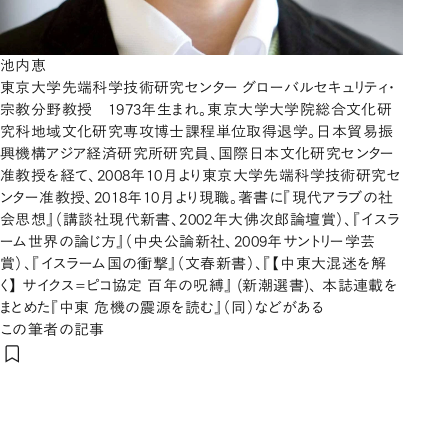
池内恵
東京大学先端科学技術研究センター グローバルセキュリティ・
宗教分野教授 1973年生まれ。東京大学大学院総合文化研
究科地域文化研究専攻博士課程単位取得退学。日本貿易振
興機構アジア経済研究所研究員、国際日本文化研究センター
准教授を経て、2008年10月より東京大学先端科学技術研究セ
ンター准教授、2018年10月より現職。著書に『現代アラブの社
会思想』（講談社現代新書、2002年大佛次郎論壇賞）、『イスラ
ーム世界の論じ方』（中央公論新社、2009年サントリー学芸
賞）、『イスラーム国の衝撃』（文春新書）、『【中東大混迷を解
く】 サイクス=ピコ協定 百年の呪縛』 (新潮選書)、 本誌連載を
まとめた『中東 危機の震源を読む』（同）などがある
この筆者の記事