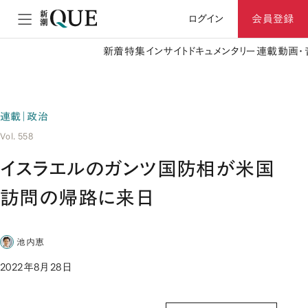
ログイン
会員登録
新着
特集
インサイト
ドキュメンタリー
連載
動画・
連載｜政治
Vol. 558
イスラエルのガンツ国防相が米国
訪問の帰路に来日
池内恵
2022年8月28日