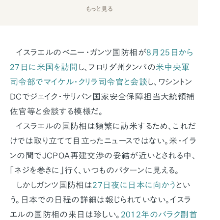
もっと見る
イスラエルのベニー・ガンツ国防相が
8月25日から
27日に米国を訪問
し、フロリダ州タンパの
米中央軍
司令部でマイケル・クリラ司令官と会談
し、ワシントン
DCでジェイク・サリバン国家安全保障担当大統領補
佐官等と会談する模様だ。
イスラエルの国防相は頻繁に訪米するため、これだ
けでは取り立てて目立ったニュースではない。米・イラ
ンの間でJCPOA再建交渉の妥結が近いとされる中、
「ネジを巻きに」行く、いつものパターンに見える。
しかしガンツ国防相は
27日夜に日本に向かう
とい
う。日本での日程の詳細は報じられていない。イスラ
エルの国防相の来日は珍しい。
2012年のバラク副首