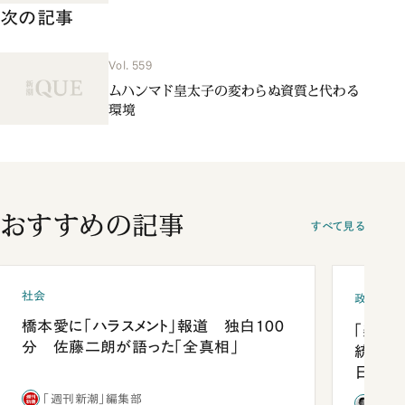
次の記事
Vol. 559
ムハンマド皇太子の変わらぬ資質と代わる
環境
おすすめの記事
すべて見る
社会
政治
橋本愛に「ハラスメント」報道 独白100
「楽し
分 佐藤二朗が語った「全真相」
統領と
日米関
が明か
「週刊新潮」編集部
石破