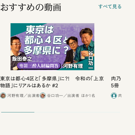
おすすめの動画
すべて見る
東京は都心４区と「多摩県」に?! 令和の「上京
肉乃小路ニ
物語」にリアルはあるか #2
5冊
河野有理／出演者
谷口功一／出演者
ほか1名
肉乃小路