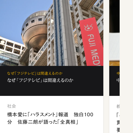
なぜ「フジテレビ」は間違えるのか
中学受験
なぜ「フジテレビ」は間違えるのか
中学受験
社会
教育
橋本愛に「ハラスメント」報道 独白100
「早実
分 佐藤二朗が語った「全真相」
貫校へ
要だっ