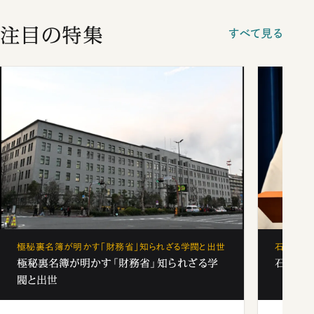
注目の特集
すべて見る
極秘裏名簿が明かす「財務省」知られざる学閥と出世
石破茂、
極秘裏名簿が明かす「財務省」知られざる学
石破茂、
閥と出世