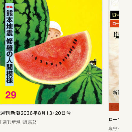
週刊新潮2026年8月13・20日号
ローマは一
「週刊新潮」編集部
塩野七生／