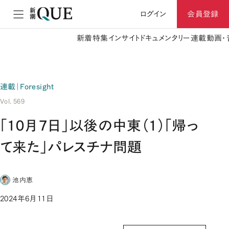
ログイン
会員登録
新着
特集
インサイト
ドキュメンタリー
連載
動画・
連載｜Foresight
Vol. 569
「10月7日」以後の中東（1）「帰っ
て来た」パレスチナ問題
池内恵
2024年6月11日