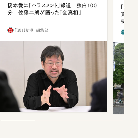
橋本愛に「ハラスメント」報道 独白100
「早実
分 佐藤二朗が語った「全真相」
貫校へ
要だっ
「週刊新潮」編集部
「新