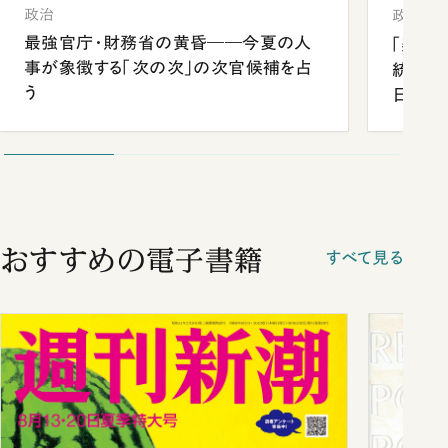
政治
政治
最強官庁・財務省の黄昏――今夏の人
「楽し
事が象徴する「次の次」の次官候補を占
統領と
う
日米関
が明か
談まで
おすすめの電子書籍
すべて見る