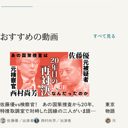
おすすめの動画
すべて見る
佐藤優vs検察官！ あの国策捜査から20年、
東京は都心
特捜取調室で対峙した因縁の二人がいま語り
物語」にリ
合ったこと
佐藤優／出演者
西村尚芳／出演者
河野有理