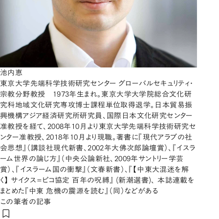
池内恵
東京大学先端科学技術研究センター グローバルセキュリティ・
宗教分野教授 1973年生まれ。東京大学大学院総合文化研
究科地域文化研究専攻博士課程単位取得退学。日本貿易振
興機構アジア経済研究所研究員、国際日本文化研究センター
准教授を経て、2008年10月より東京大学先端科学技術研究セ
ンター准教授、2018年10月より現職。著書に『現代アラブの社
会思想』（講談社現代新書、2002年大佛次郎論壇賞）、『イスラ
ーム世界の論じ方』（中央公論新社、2009年サントリー学芸
賞）、『イスラーム国の衝撃』（文春新書）、『【中東大混迷を解
く】 サイクス=ピコ協定 百年の呪縛』 (新潮選書)、 本誌連載を
まとめた『中東 危機の震源を読む』（同）などがある
この筆者の記事