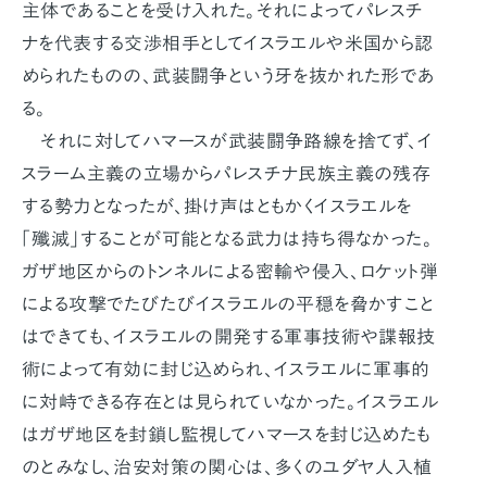
主体であることを受け入れた。それによってパレスチ
ナを代表する交渉相手としてイスラエルや米国から認
められたものの、武装闘争という牙を抜かれた形であ
る。
それに対してハマースが武装闘争路線を捨てず、イ
スラーム主義の立場からパレスチナ民族主義の残存
する勢力となったが、掛け声はともかくイスラエルを
「殲滅」することが可能となる武力は持ち得なかった。
ガザ地区からのトンネルによる密輸や侵入、ロケット弾
による攻撃でたびたびイスラエルの平穏を脅かすこと
はできても、イスラエルの開発する軍事技術や諜報技
術によって有効に封じ込められ、イスラエルに軍事的
に対峙できる存在とは見られていなかった。イスラエル
はガザ地区を封鎖し監視してハマースを封じ込めたも
のとみなし、治安対策の関心は、多くのユダヤ人入植