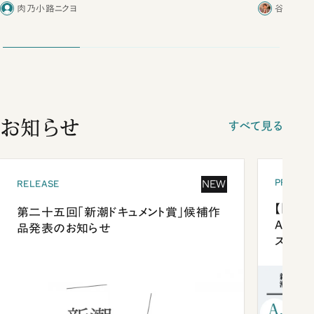
肉乃小路ニクヨ
谷口功一
お知らせ
すべて見る
PRESEN
NEW
RELEASE
【「新潮
第二十五回「新潮ドキュメント賞」候補作
Anni
品発表のお知らせ
ズプレ