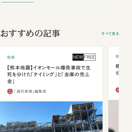
おすすめの記事
すべて見る
社会
NEW
FREE
社会
橋本愛
【熊本地震】イオンモール爆発事故で生
分 佐
死を分けた「タイミング」と「金庫の売上
金」
「週
「週刊新潮」編集部