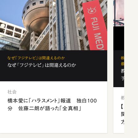
なぜ「フジテレビ」は間違えるのか
教育の地
最新勢力
なぜ「フジテレビ」は間違えるのか
教育の地
予備校
社会
教育
橋本愛に「ハラスメント」報道 独白100
【九州
分 佐藤二朗が語った「全真相」
関西資
方