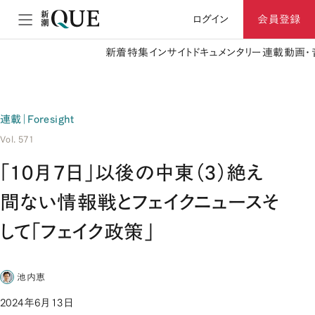
ログイン
会員登録
新着
特集
インサイト
ドキュメンタリー
連載
動画・
連載｜Foresight
Vol. 571
「10月7日」以後の中東（3）絶え
間ない情報戦とフェイクニュースそ
して「フェイク政策」
池内恵
2024年6月13日