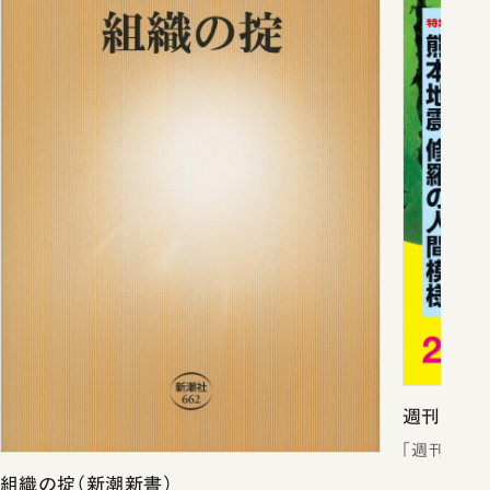
週刊新潮2
「週刊新潮
組織の掟（新潮新書）