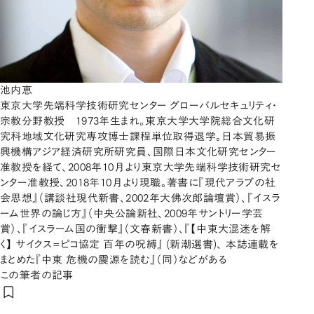
池内恵
東京大学先端科学技術研究センター グローバルセキュリティ・
宗教分野教授 1973年生まれ。東京大学大学院総合文化研
究科地域文化研究専攻博士課程単位取得退学。日本貿易振
興機構アジア経済研究所研究員、国際日本文化研究センター
准教授を経て、2008年10月より東京大学先端科学技術研究セ
ンター准教授、2018年10月より現職。著書に『現代アラブの社
会思想』（講談社現代新書、2002年大佛次郎論壇賞）、『イスラ
ーム世界の論じ方』（中央公論新社、2009年サントリー学芸
賞）、『イスラーム国の衝撃』（文春新書）、『【中東大混迷を解
く】 サイクス=ピコ協定 百年の呪縛』 (新潮選書)、 本誌連載を
まとめた『中東 危機の震源を読む』（同）などがある
この筆者の記事