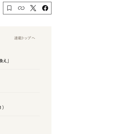
連載トップへ
換え」
1）