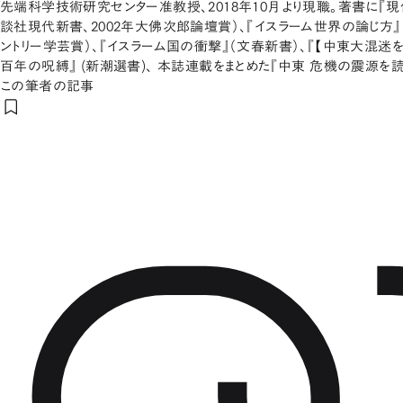
先端科学技術研究センター准教授、2018年10月より現職。著書に『
談社現代新書、2002年大佛次郎論壇賞）、『イスラーム世界の論じ方』
ントリー学芸賞）、『イスラーム国の衝撃』（文春新書）、『【中東大混迷を
百年の呪縛』 (新潮選書)、 本誌連載をまとめた『中東 危機の震源を読
この筆者の記事