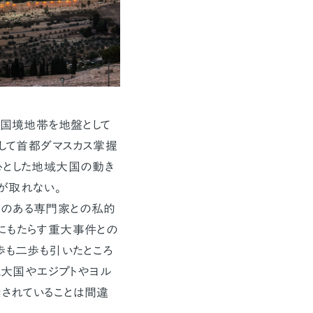
の国境地帯を地盤として
そして首都ダマスカス掌握
心とした地域大国の動き
が取れない。
学のある専門家との私的
にもたらす重大事件との
歩も二歩も引いたところ
域大国やエジプトやヨル
されていることは間違