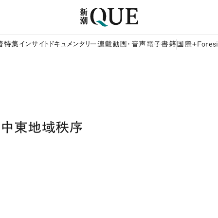
着
特集
インサイト
ドキュメンタリー
連載
動画・音声
電子書籍
国際+Foresi
な中東地域秩序