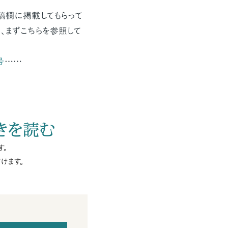
稿欄に掲載してもらって
、まずこちらを参照して
号
……
きを読む
す。
けます。