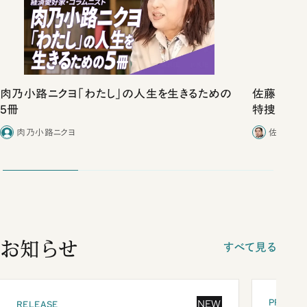
肉乃小路ニクヨ「わたし」の人生を生きるための
佐藤優vs
5冊
特捜取調
合ったこと
肉乃小路ニクヨ
佐藤優／
お知らせ
すべて見る
PRESEN
NEW
RELEASE