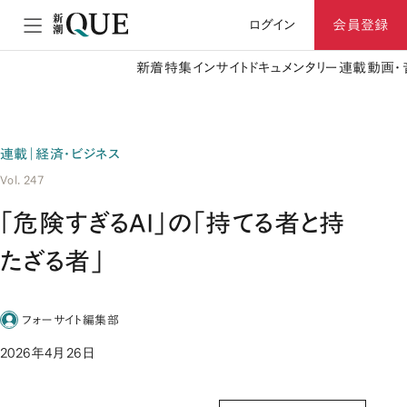
ログイン
会員登録
新着
特集
インサイト
ドキュメンタリー
連載
動画・
連載｜経済・ビジネス
Vol. 247
「危険すぎるAI」の「持てる者と持
たざる者」
フォーサイト編集部
2026年4月26日