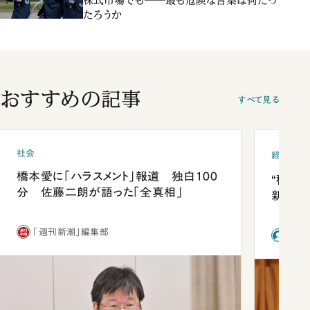
株式市場でも――最も危険な言葉は何だっ
たろうか
おすすめの記事
すべて見る
社会
経済・ビ
橋本愛に「ハラスメント」報道 独白100
“稼ぎ
分 佐藤二朗が語った「全真相」
新社長
「週刊新潮」編集部
前田