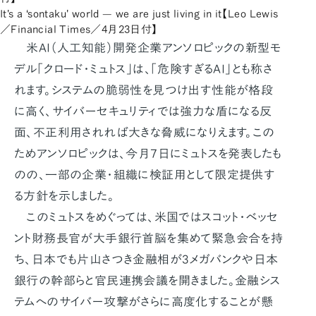
It's a ‘sontaku' world — we are just living in it【Leo Lewis
／Financial Times／4月23日付】
米AI（人工知能）開発企業アンソロピックの新型モ
デル「クロード・ミュトス」は、「危険すぎるAI」とも称さ
れます。システムの脆弱性を見つけ出す性能が格段
に高く、サイバーセキュリティでは強力な盾になる反
面、不正利用されれば大きな脅威になりえます。この
ためアンソロピックは、今月7日にミュトスを発表したも
のの、一部の企業・組織に検証用として限定提供す
る方針を示しました。
このミュトスをめぐっては、米国ではスコット・ベッセ
ント財務長官が大手銀行首脳を集めて緊急会合を持
ち、日本でも片山さつき金融相が3メガバンクや日本
銀行の幹部らと官民連携会議を開きました。金融シス
テムへのサイバー攻撃がさらに高度化することが懸