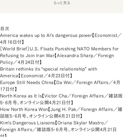
もっと見る
目次
America wakes up to AI's dangerous power【Economist／
4月16日付】
［World Brief］U.S. Floats Punishing NATO Members for
Refusing to Join Iran War【Alexandra Sharp／Foreign
Policy／4月24日付】
Britain rethinks its “special relationship” with
America【Economist／4月23日付】
Europe Still Needs China【Da Wei／Foreign Affairs／4月
17日付】
North Korea as It Is【Victor Cha／Foreign Affairs／雑誌版
5・6月号、オンライン公開4月21日付】
How North Korea Won【Jung H. Pak／Foreign Affairs／雑
誌版5・6月号、オンライン公開4月21日付】
Kim's Dangerous Liaisons【Oriana Skylar Mastro／
Foreign Affairs／雑誌版5・6月号、オンライン公開4月21日
付】