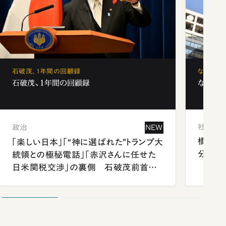
石破茂、1年間の回顧録
なぜ「フ
石破茂、1年間の回顧録
なぜ「フ
社会
政治
NEW
橋本愛
「楽しい日本」「“神に選ばれた”トランプ大
分 佐
統領との極秘電話」「赤沢さんに任せた
日米関税交渉」の裏側 石破茂前首相
が明かす施政方針演説から日米首脳会
談まで