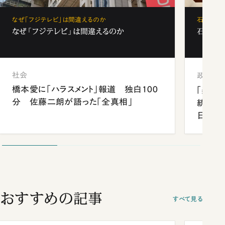
なぜ「フジテレビ」は間違えるのか
石破茂、
なぜ「フジテレビ」は間違えるのか
石破茂、
社会
政治
橋本愛に「ハラスメント」報道 独白100
「楽し
分 佐藤二朗が語った「全真相」
統領と
日米関
が明か
談まで
おすすめの記事
すべて見る