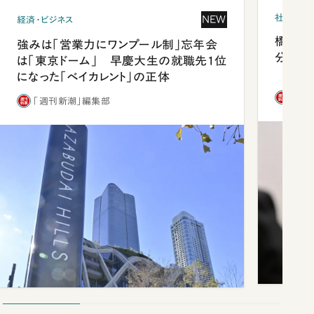
社会
NEW
経済・ビジネス
橋本愛
強みは「営業力にワンプール制」忘年会
分 佐
は「東京ドーム」 早慶大生の就職先1位
になった「ベイカレント」の正体
「週
「週刊新潮」編集部