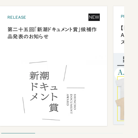
PRESEN
NEW
RELEASE
【「新潮
第二十五回「新潮ドキュメント賞」候補作
Anni
品発表のお知らせ
ズプレ