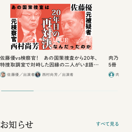
佐藤優vs検察官！ あの国策捜査から20年、
肉乃小路ニ
特捜取調室で対峙した因縁の二人がいま語り
5冊
合ったこと
佐藤優／出演者
西村尚芳／出演者
肉乃小路
お知らせ
すべて見る