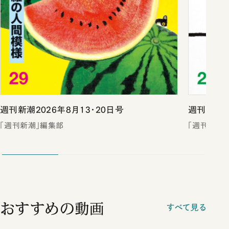
週刊新潮2026年8月13・20日号
週刊新潮2
「週刊新潮」編集部
「週刊新潮
おすすめの動画
すべて見る