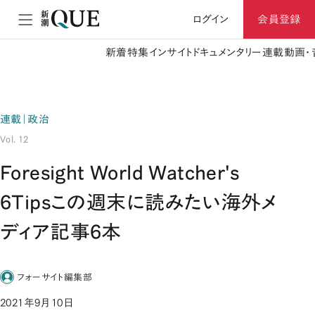
ログイン
会員登録
新着
特集
インサイト
ドキュメンタリー
連載
動画・
連載｜政治
Vol. 12
Foresight World Watcher's
6Tipsこの週末に読みたい海外メ
ディア記事6本
フォーサイト編集部
2021年9月10日