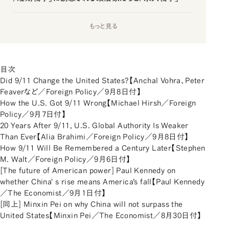
もっと見る
目次
Did 9/11 Change the United States?【Anchal Vohra、Peter
Feaverなど／Foreign Policy／9月8日付】
How the U.S. Got 9/11 Wrong【Michael Hirsh／Foreign
Policy／9月7日付】
20 Years After 9/11, U.S. Global Authority Is Weaker
Than Ever【Alia Brahimi／Foreign Policy／9月8日付】
How 9/11 Will Be Remembered a Century Later【Stephen
M. Walt／Foreign Policy／9月6日付】
[The future of American power] Paul Kennedy on
whether China' s rise means America’s fall【Paul Kennedy
／The Economist／9月1日付】
[同上] Minxin Pei on why China will not surpass the
United States【Minxin Pei／The Economist／8月30日付】