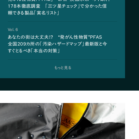
178本徹底調査 「三ツ星チェック」で分かった信
頼できる製品「実名リスト」
Vol. 6
あなたの街は大丈夫!? “発がん性物質”PFAS
全国209カ所の「汚染ハザードマップ」最新版と今
すぐとるべき「本当の対策」
もっと見る