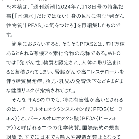
※本稿は、「週刊新潮」2024年7月18日号の特集記
事【「水道水」だけではない！ 身の回りに潜む“発がん
性物質”「PFAS」に気をつけろ】を再編集したもので
す。
簡単におさらいすると、そもそもPFASとは、約1万種
あるとされる有機フッ素化合物の総称である。WHO
では「発がん性」物質と認定され、人体に取り込まれ
ると蓄積されてしまい、腎臓がんや高コレステロールを
伴う脂質異常症、胎児・乳児の発育低下などさまざま
な健康リスクが指摘されてきた。
そんなPFASの中でも、特に有害性が高いとされる
のは、パーフルオロオクタンスルホン酸（PFOS〈ピーフ
ォス〉）と、パーフルオロオクタン酸（PFOA〈ピーフォ
ア〉）と呼ばれる二つの化学物質。国際条約の規制
対象で、すでに日本でも輸入や製造が禁止となって