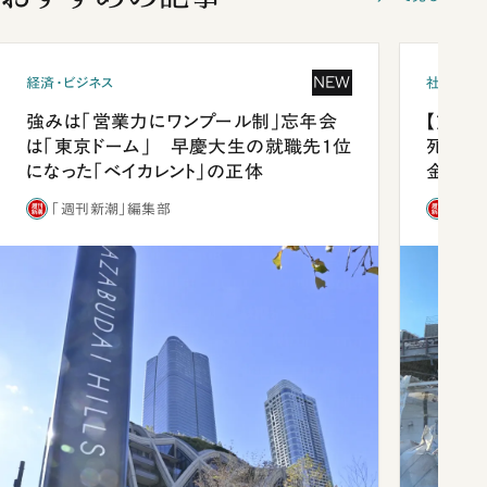
NEW
経済・ビジネス
社会
強みは「営業力にワンプール制」忘年会
【熊本
は「東京ドーム」 早慶大生の就職先1位
死を分
になった「ベイカレント」の正体
金」
「週刊新潮」編集部
「週