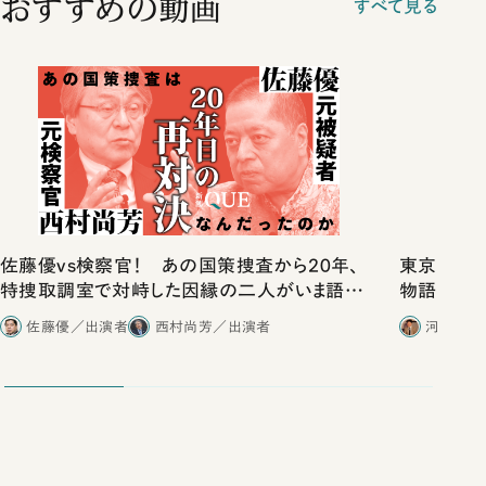
おすすめの動画
すべて見る
佐藤優vs検察官！ あの国策捜査から20年、
東京は都心
特捜取調室で対峙した因縁の二人がいま語り
物語」にリ
合ったこと
佐藤優／出演者
西村尚芳／出演者
河野有理