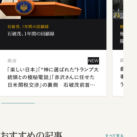
石破茂、1年間の回顧録
極秘裏名
石破茂、1年間の回顧録
極秘裏
閥と出
政治
政治
NEW
最強官
「楽しい日本」「“神に選ばれた”トランプ大
事が象
統領との極秘電話」「赤沢さんに任せた
う
日米関税交渉」の裏側 石破茂前首相
が明かす施政方針演説から日米首脳会
談まで
おすすめの記事
すべて見る