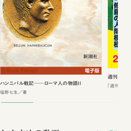
週刊新潮2
ハンニバル戦記──ローマ人の物語II
「週刊新潮
塩野七生／著