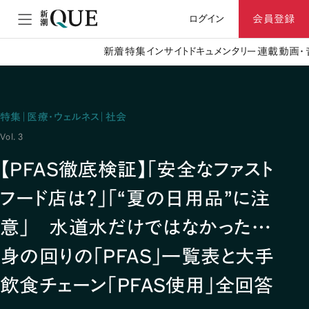
ログイン
会員登録
新着
特集
インサイト
ドキュメンタリー
連載
動画・
特集｜医療・ウェルネス｜社会
Vol. 3
【PFAS徹底検証】「安全なファスト
フード店は？」「“夏の日用品”に注
意」 水道水だけではなかった…
身の回りの「PFAS」一覧表と大手
飲食チェーン「PFAS使用」全回答