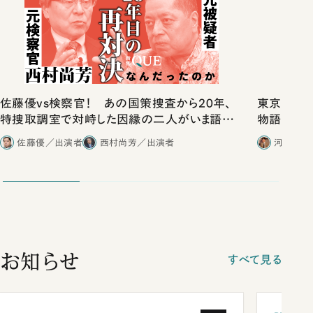
佐藤優vs検察官！ あの国策捜査から20年、
東京は都心
特捜取調室で対峙した因縁の二人がいま語り
物語」にリ
合ったこと
佐藤優／出演者
西村尚芳／出演者
河野有理
お知らせ
すべて見る