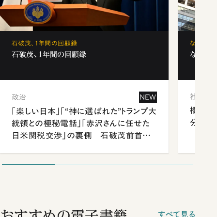
石破茂、1年間の回顧録
なぜ「フ
石破茂、1年間の回顧録
なぜ「フ
社会
政治
NEW
橋本愛
「楽しい日本」「“神に選ばれた”トランプ大
分 佐
統領との極秘電話」「赤沢さんに任せた
日米関税交渉」の裏側 石破茂前首相
が明かす施政方針演説から日米首脳会
談まで
おすすめの電子書籍
すべて見る