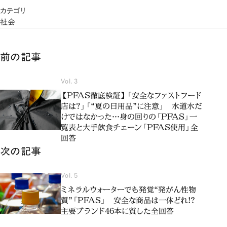
カテゴリ
社会
前の記事
Vol. 3
【PFAS徹底検証】「安全なファストフード
店は？」「“夏の日用品”に注意」 水道水だ
けではなかった…身の回りの「PFAS」一
覧表と大手飲食チェーン「PFAS使用」全
回答
次の記事
Vol. 5
ミネラルウォーターでも発覚“発がん性物
質”「PFAS」 安全な商品は一体どれ!?
主要ブランド46本に質した全回答