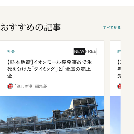
おすすめの記事
すべて見る
NEW
FREE
社会
経済・ビ
【熊本地震】イオンモール爆発事故で生
【就活
死を分けた「タイミング」と「金庫の売上
年会は
金」
先1位
「週刊新潮」編集部
「週