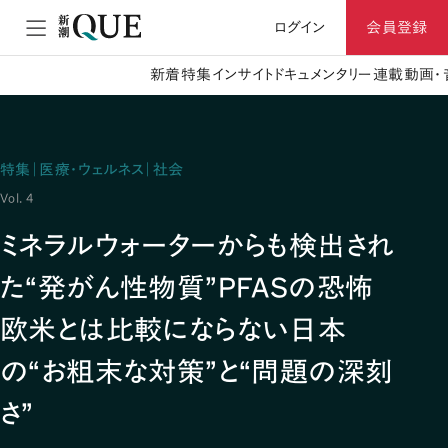
ログイン
会員登録
新着
特集
インサイト
ドキュメンタリー
連載
動画・
特集｜医療・ウェルネス｜社会
Vol. 4
ミネラルウォーターからも検出され
た“発がん性物質”PFASの恐怖
欧米とは比較にならない日本
の“お粗末な対策”と“問題の深刻
さ”