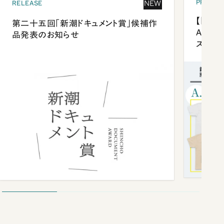
PRESEN
NEW
RELEASE
【「新潮
第二十五回「新潮ドキュメント賞」候補作
Anni
品発表のお知らせ
ズプレ