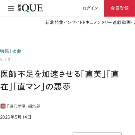
ログイン
会員登録
新着
特集
インサイト
ドキュメンタリー
連載
動画・
特集｜社会
Vol. 2
医師不足を加速させる「直美」「直
在」「直マン」の悪夢
「週刊新潮」編集部
2026年5月14日