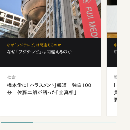
なぜ「フジテレビ」は間違えるのか
中学受験
なぜ「フジテレビ」は間違えるのか
中学受験
社会
教育
橋本愛に「ハラスメント」報道 独白100
「早実
分 佐藤二朗が語った「全真相」
貫校へ
要だっ