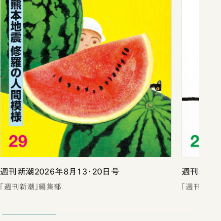
週刊新潮2026年8月13・20日号
週刊新潮2
「週刊新潮」編集部
「週刊新潮