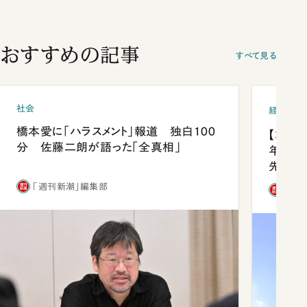
おすすめの記事
すべて見る
社会
経済・ビ
橋本愛に「ハラスメント」報道 独白100
【コン
分 佐藤二朗が語った「全真相」
年会は
先1位
「週刊新潮」編集部
「週