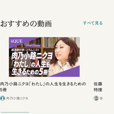
おすすめの動画
すべて見る
肉乃小路ニクヨ「わたし」の人生を生きるための
佐藤優vs
5冊
特捜取調
合ったこと
肉乃小路ニクヨ
佐藤優／