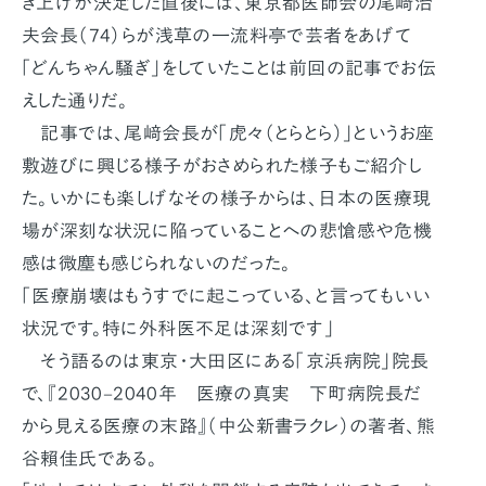
き上げが決定した直後には、東京都医師会の尾﨑治
夫会長（74）らが浅草の一流料亭で芸者をあげて
「どんちゃん騒ぎ」をしていたことは前回の記事でお伝
えした通りだ。
記事では、尾﨑会長が「虎々（とらとら）」というお座
敷遊びに興じる様子がおさめられた様子もご紹介し
た。いかにも楽しげなその様子からは、日本の医療現
場が深刻な状況に陥っていることへの悲愴感や危機
感は微塵も感じられないのだった。
「医療崩壊はもうすでに起こっている、と言ってもいい
状況です。特に外科医不足は深刻です」
そう語るのは東京・大田区にある「京浜病院」院長
で、『2030‒2040年 医療の真実 下町病院長だ
から見える医療の末路』（中公新書ラクレ）の著者、熊
谷賴佳氏である。