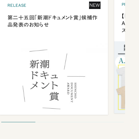
PRESEN
NEW
RELEASE
【「新潮
第二十五回「新潮ドキュメント賞」候補作
Anni
品発表のお知らせ
ズプレ