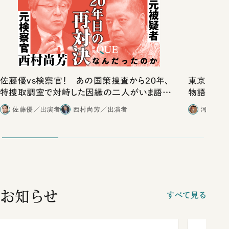
佐藤優vs検察官！ あの国策捜査から20年、
東京は都心
特捜取調室で対峙した因縁の二人がいま語り
物語」にリ
合ったこと
佐藤優／出演者
西村尚芳／出演者
河野有理
お知らせ
すべて見る