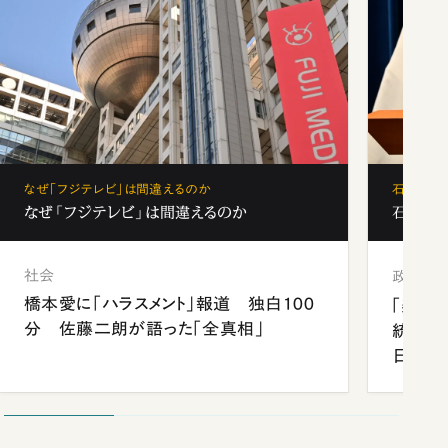
なぜ「フジテレビ」は間違えるのか
石破茂、
なぜ「フジテレビ」は間違えるのか
石破茂、
社会
政治
橋本愛に「ハラスメント」報道 独白100
「楽し
分 佐藤二朗が語った「全真相」
統領と
日米関
が明か
談まで