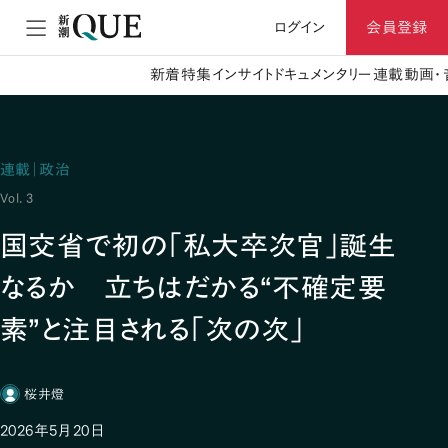
ログイン
会員登録
新着
特集
インサイト
ドキュメンタリー
連載
動画・
連載｜政治
Vol. 3
国交省で初の「私大卒次官」誕生
なるか 立ちはだかる“不確定要
素”と注目される「次の次」
桜井燈
2026年5月20日