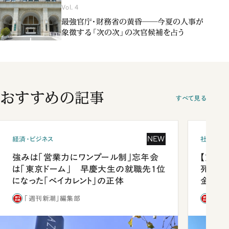
Vol. 4
最強官庁・財務省の黄昏――今夏の人事が
象徴する「次の次」の次官候補を占う
おすすめの記事
すべて見る
NEW
経済・ビジネス
社会
強みは「営業力にワンプール制」忘年会
【熊本
は「東京ドーム」 早慶大生の就職先1位
死を分
になった「ベイカレント」の正体
金」
「週刊新潮」編集部
「週