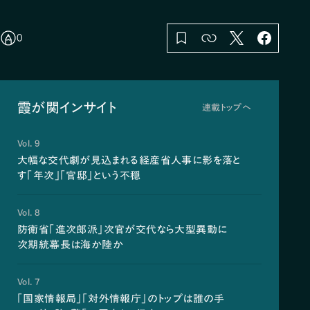
0
霞が関インサイト
連載トップへ
Vol. 9
大幅な交代劇が見込まれる経産省人事に影を落と
す「年次」「官邸」という不穏
Vol. 8
防衛省「進次郎派」次官が交代なら大型異動に
次期統幕長は海か陸か
Vol. 7
「国家情報局」「対外情報庁」のトップは誰の手