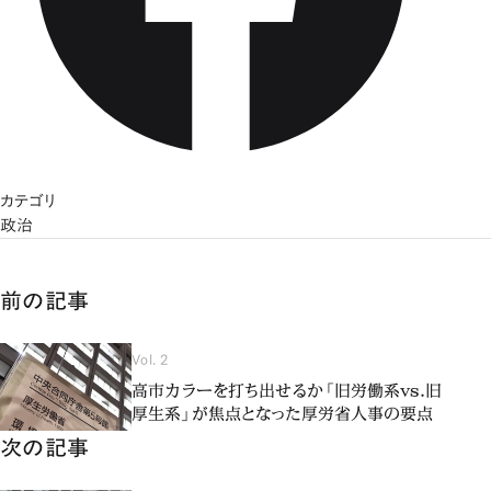
カテゴリ
政治
前の記事
Vol. 2
高市カラーを打ち出せるか「旧労働系vs.旧
厚生系」が焦点となった厚労省人事の要点
次の記事