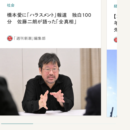
社会
経済・ビ
橋本愛に「ハラスメント」報道 独白100
【コン
分 佐藤二朗が語った「全真相」
年会は
先1位
「週刊新潮」編集部
「週