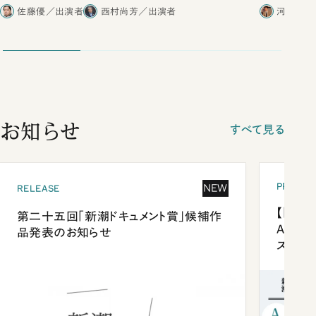
合ったこと
佐藤優／出演者
西村尚芳／出演者
河野有理
お知らせ
すべて見る
PRESEN
NEW
RELEASE
【「新潮
第二十五回「新潮ドキュメント賞」候補作
Anni
品発表のお知らせ
ズプレ