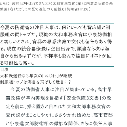
ともに「逸材」と呼ばれてきた大和太郎事務次官（左）と内倉浩昭統合幕
僚長（右）だが、この夏で退任の可能性も（防衛省HPより）
今夏の防衛省の注目人事は、何といっても背広組と制
服組の両トップだ。現職の大和事務次官は小泉防衛相
と親しいとされ、官邸の思惑次第で交代も留任もあり得
る。現在の統合幕僚長は空自出身で、順当なら次は海
自から出るはずだが、不祥事も絡んで陸自にポストが回
る可能性も高い。
目次
大和氏退任なら年次の「ねじれ」が継続
制服組トップは海自を飛ばして陸自に？
今夏の防衛省人事に注目が集まっている。高市早
苗政権が年内実現を目指す「安全保障3文書」の改
定を前に、据え置きと目された大和太郎事務次官の
交代説がまことしやかにささやかれ始めた。高市官邸
と小泉進次郎防衛相の微妙な関係、さらに後任人事