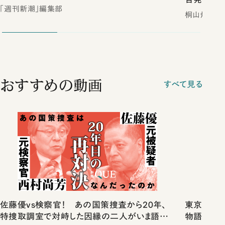
「週刊新潮」編集部
桐山煌／著
おすすめの動画
すべて見る
佐藤優vs検察官！ あの国策捜査から20年、
東京は都心
特捜取調室で対峙した因縁の二人がいま語り
物語」にリ