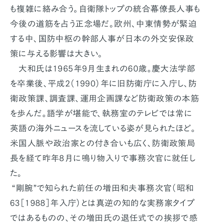
も複雑に絡み合う。自衛隊トップの統合幕僚長人事も
今後の道筋を占う正念場だ。欧州、中東情勢が緊迫
する中、国防中枢の幹部人事が日本の外交安保政
策に与える影響は大きい。
大和氏は1965年9月生まれの60歳。慶大法学部
を卒業後、平成2（1990）年に旧防衛庁に入庁し、防
衛政策課、調査課、運用企画課など防衛政策の本筋
を歩んだ。語学が堪能で、執務室のテレビでは常に
英語の海外ニュースを流している姿が見られたほど。
米国人脈や政治家との付き合いも広く、防衛政策局
長を経て昨年8月に鳴り物入りで事務次官に就任し
た。
“剛腕”で知られた前任の増田和夫事務次官（昭和
63［1988］年入庁）とは真逆の知的な実務家タイプ
ではあるものの、その増田氏の退任式での挨拶で感