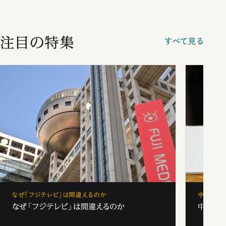
注目の特集
すべて見る
なぜ「フジテレビ」は間違えるのか
中学受験
なぜ「フジテレビ」は間違えるのか
中学受験