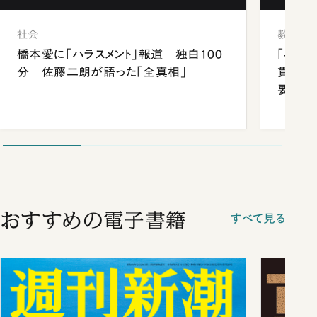
社会
教育
橋本愛に「ハラスメント」報道 独白100
「早実
分 佐藤二朗が語った「全真相」
貫校へ
要だっ
おすすめの電子書籍
すべて見る