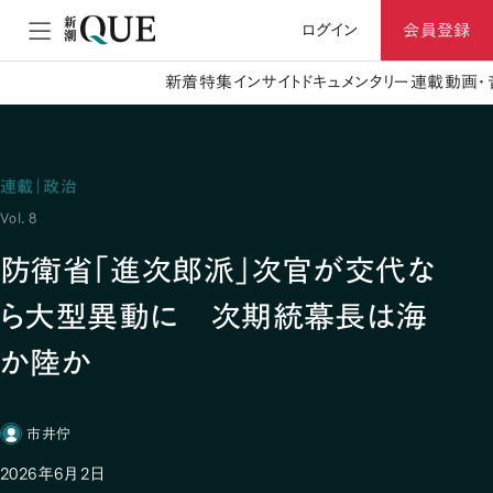
ログイン
会員登録
新着
特集
インサイト
ドキュメンタリー
連載
動画・
連載｜政治
Vol. 8
防衛省「進次郎派」次官が交代な
ら大型異動に 次期統幕長は海
か陸か
市井佇
2026年6月2日