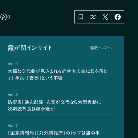
0
霞が関インサイト
連載トップへ
Vol. 9
大幅な交代劇が見込まれる経産省人事に影を落と
す「年次」「官邸」という不穏
Vol. 8
防衛省「進次郎派」次官が交代なら大型異動に
次期統幕長は海か陸か
Vol. 7
「国家情報局」「対外情報庁」のトップは誰の手