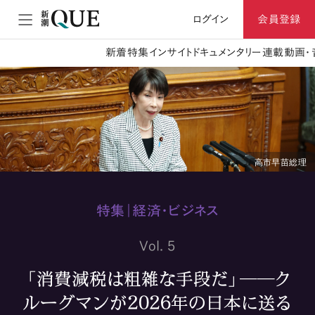
ログイン
会員登録
新着
特集
インサイト
ドキュメンタリー
連載
動画・
高市早苗総理
特集｜経済・ビジネス
Vol. 5
「消費減税は粗雑な手段だ」――ク
ルーグマンが2026年の日本に送る