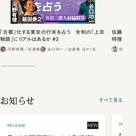
「古都」化する東京の行末を占う 令和の「上京
佐藤優vs
物語」にリアルはあるか #3
特捜取調
合ったこと
河野有理／出演者
谷口功一／出演者
ほか1名
佐藤優／
お知らせ
すべて見る
PRESEN
NEW
RELEASE
【「新潮