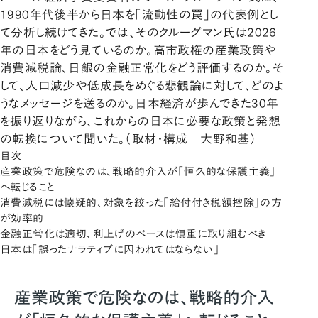
1990年代後半から日本を「流動性の罠」の代表例とし
て分析し続けてきた。では、そのクルーグマン氏は2026
年の日本をどう見ているのか。高市政権の産業政策や
消費減税論、日銀の金融正常化をどう評価するのか。そ
して、人口減少や低成長をめぐる悲観論に対して、どのよ
うなメッセージを送るのか。日本経済が歩んできた30年
を振り返りながら、これからの日本に必要な政策と発想
の転換について聞いた。（取材・構成 大野和基）
目次
産業政策で危険なのは、戦略的介入が「恒久的な保護主義」
へ転じること
消費減税には懐疑的、対象を絞った「給付付き税額控除」の方
が効率的
金融正常化は適切、利上げのペースは慎重に取り組むべき
日本は「誤ったナラティブに囚われてはならない」
産業政策で危険なのは、戦略的介入