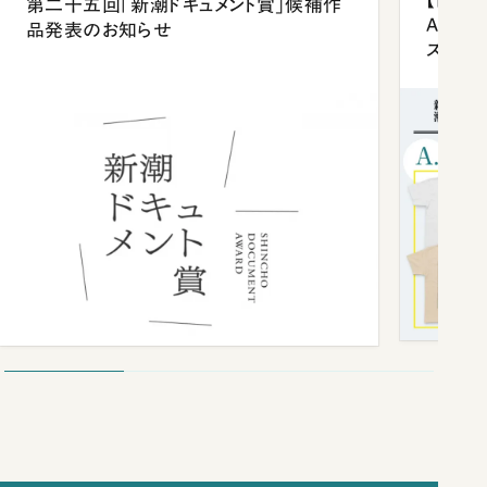
第二十五回「新潮ドキュメント賞」候補作
Anni
品発表のお知らせ
ズプレ