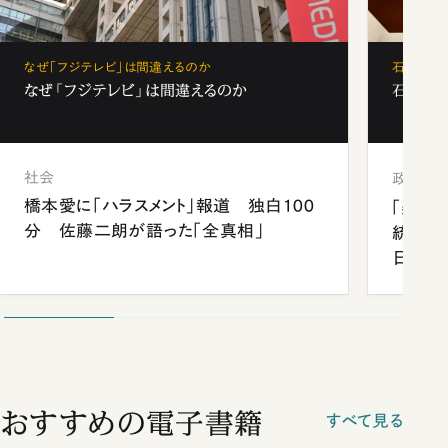
なぜ「フジテレビ」は間違えるのか
石破茂、
なぜ「フジテレビ」は間違えるのか
石破茂、
社会
政治
橋本愛に「ハラスメント」報道 独白100
「楽し
分 佐藤二朗が語った「全真相」
統領と
日米関
が明か
談まで
おすすめの電子書籍
すべて見る