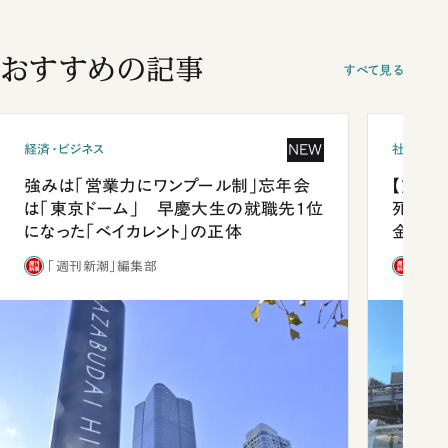
おすすめの記事
すべて見る
NEW
経済・ビジネス
社会
強みは「営業力にワンプール制」忘年会
【熊本
は「東京ドーム」 早慶大生の就職先1位
死を分
になった「ベイカレント」の正体
金」
「週刊新潮」編集部
「週