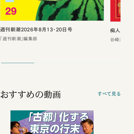
週刊新潮2026年8月13・20日号
痴人の愛（
「週刊新潮」編集部
谷崎潤一郎
おすすめの動画
すべて見る