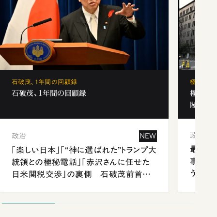
石破茂、1年間の回顧録
極秘裏名
石破茂、1年間の回顧録
極秘裏
閥と出
政治
政治
NEW
最強官
「楽しい日本」「“神に選ばれた”トランプ大
事が象
統領との極秘電話」「赤沢さんに任せた
う
日米関税交渉」の裏側 石破茂前首相
が明かす施政方針演説から日米首脳会
談まで