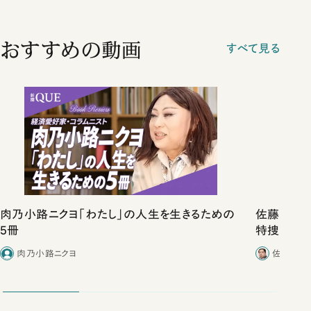
おすすめの動画
すべて見る
肉乃小路ニクヨ「わたし」の人生を生きるための
佐藤優vs
5冊
特捜取調
合ったこと
肉乃小路ニクヨ
佐藤優／