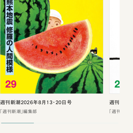
週刊新潮2026年8月13・20日号
週刊新潮2
「週刊新潮」編集部
「週刊新潮