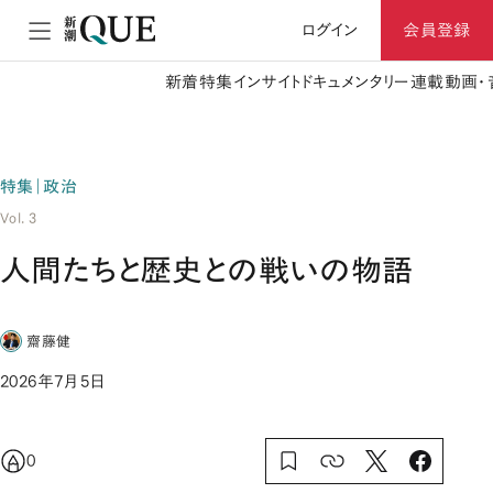
ログイン
会員登録
新着
特集
インサイト
ドキュメンタリー
連載
動画・
特集｜政治
Vol. 3
人間たちと歴史との戦いの物語
齋藤健
2026年7月5日
0