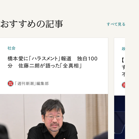
おすすめの記事
すべて見る
社会
政治
橋本愛に「ハラスメント」報道 独白100
【内閣
分 佐藤二朗が語った「全真相」
する人
不仲説
「週刊新潮」編集部
「週