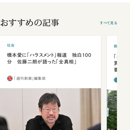
おすすめの記事
すべて見る
社会
教育
橋本愛に「ハラスメント」報道 独白100
「早実
分 佐藤二朗が語った「全真相」
貫校へ
要だっ
「週刊新潮」編集部
「新