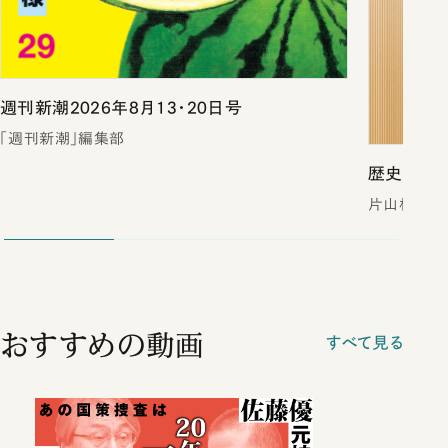
週刊新潮2026年8月13・20日号
「週刊新潮」編集部
歴史は予言
片山杜秀
おすすめの動画
すべて見る