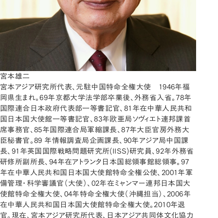
宮本雄二
宮本アジア研究所代表、元駐中国特命全権大使 1946年福
岡県生まれ。69年京都大学法学部卒業後、外務省入省。78年
国際連合日本政府代表部一等書記官、81年在中華人民共和
国日本国大使館一等書記官、83年欧亜局ソヴィエト連邦課首
席事務官、85年国際連合局軍縮課長、87年大臣官房外務大
臣秘書官。89 年情報調査局企画課長、90年アジア局中国課
長、91年英国国際戦略問題研究所(IISS)研究員、92年外務省
研修所副所長、94年在アトランタ日本国総領事館総領事。97
年在中華人民共和国日本国大使館特命全権公使、2001年軍
備管理・科学審議官（大使）、02年在ミャンマー連邦日本国大
使館特命全権大使、04年特命全権大使（沖縄担当）、2006年
在中華人民共和国日本国大使館特命全権大使。2010年退
官。現在、宮本アジア研究所代表、日本アジア共同体文化協力