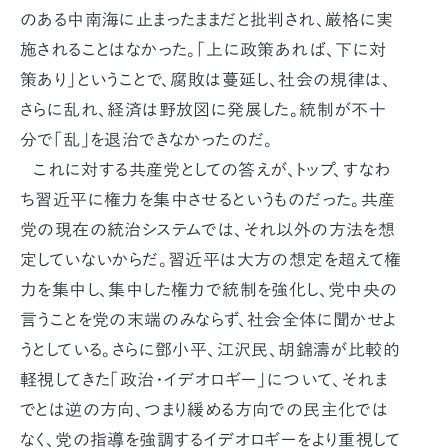
のある中南海に止まったままだと批判され、厳格に実
施されることはなかった。「上に政策あれば、下に対
策あり」ということで、腐敗は蔓延し、社会の規律は、
さらに乱れ、経済は野放図に発展した。統制が不十
分で「乱」を退治できなかったのだ。
これに対する共産党としての答えが、トップ、すなわ
ち習近平に権力を集中させるというものだった。共産
党の現在の統治システムでは、それ以外の方法を想
定していないからだ。習近平は大方の想定を超えて権
力を集中し、集中した権力で統制を強化し、党中央の
言うことを党の末端のみならず、社会全体に聞かせよ
うとしている。さらに鄧小平、江沢民、胡錦濤が比較的
軽視してきた「政治・イデオロギー」について、それま
でとは逆の方向、つまり緩める方向での民主化では
なく、党の指導を強調するイデオロギーをより重視して