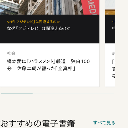
なぜ「フジテレビ」は間違えるのか
中学受験
なぜ「フジテレビ」は間違えるのか
中学受験
社会
教育
橋本愛に「ハラスメント」報道 独白100
「早実
分 佐藤二朗が語った「全真相」
貫校へ
要だっ
おすすめの電子書籍
すべて見る