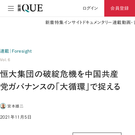
ログイン
会員登録
新着
特集
インサイト
ドキュメンタリー
連載
動画・
連載｜Foresight
Vol. 6
恒大集団の破綻危機を中国共産
党ガバナンスの「大循環」で捉える
宮本雄二
2021年11月5日