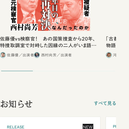
佐藤優vs検察官！ あの国策捜査から20年、
「古都」化
特捜取調室で対峙した因縁の二人がいま語り
物語」にリ
合ったこと
佐藤優／出演者
西村尚芳／出演者
河野有理
お知らせ
すべて見る
PRESEN
NEW
RELEASE