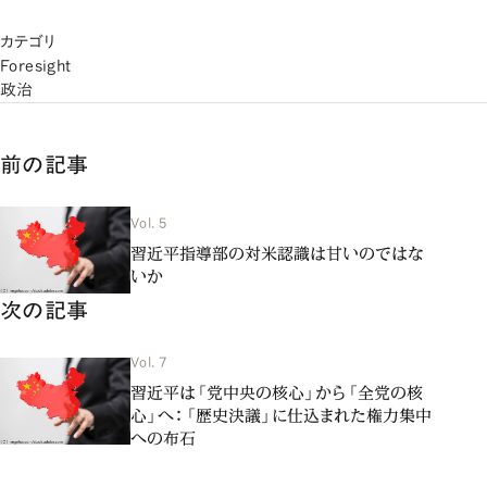
カテゴリ
Foresight
政治
前の記事
Vol. 5
習近平指導部の対米認識は甘いのではな
いか
次の記事
Vol. 7
習近平は「党中央の核心」から「全党の核
心」へ：「歴史決議」に仕込まれた権力集中
への布石