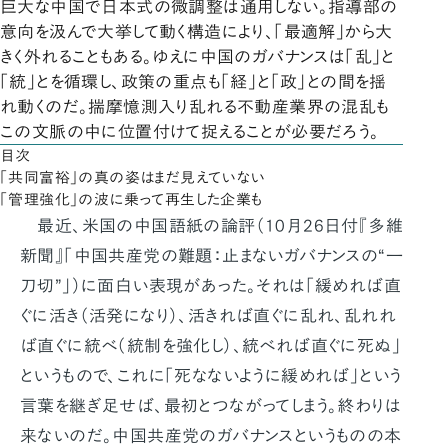
巨大な中国で日本式の微調整は通用しない。指導部の
意向を汲んで大挙して動く構造により、「最適解」から大
きく外れることもある。ゆえに中国のガバナンスは「乱」と
「統」とを循環し、政策の重点も「経」と「政」との間を揺
れ動くのだ。揣摩憶測入り乱れる不動産業界の混乱も
この文脈の中に位置付けて捉えることが必要だろう。
目次
「共同富裕」の真の姿はまだ見えていない
「管理強化」の波に乗って再生した企業も
最近、米国の中国語紙の論評（10月26日付『多維
新聞』「中国共産党の難題：止まないガバナンスの“一
刀切”」）に面白い表現があった。それは「緩めれば直
ぐに活き（活発になり）、活きれば直ぐに乱れ、乱れれ
ば直ぐに統べ（統制を強化し）、統べれば直ぐに死ぬ」
というもので、これに「死なないように緩めれば」という
言葉を継ぎ足せば、最初とつながってしまう。終わりは
来ないのだ。中国共産党のガバナンスというものの本