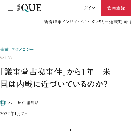
ログイン
会員登録
新着
特集
インサイト
ドキュメンタリー
連載
動画・
連載｜テクノロジー
Vol. 33
「議事堂占拠事件」から1年 米
国は内戦に近づいているのか？
フォーサイト編集部
2022年1月7日