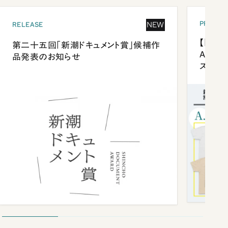
PRESEN
NEW
RELEASE
【「新潮
第二十五回「新潮ドキュメント賞」候補作
Anni
品発表のお知らせ
ズプレ