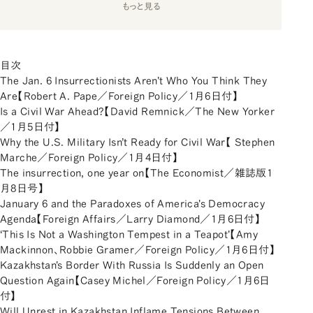
もっと見る
目次
The Jan. 6 Insurrectionists Aren't Who You Think They
Are【Robert A. Pape／Foreign Policy／1月6日付】
Is a Civil War Ahead?【David Remnick／The New Yorker
／1月5日付】
Why the U.S. Military Isn’t Ready for Civil War【 Stephen
Marche／Foreign Policy／1月4日付】
The insurrection, one year on【The Economist／雑誌版1
月8日号】
January 6 and the Paradoxes of America's Democracy
Agenda【Foreign Affairs／Larry Diamond／1月6日付】
‘This Is Not a Washington Tempest in a Teapot'【Amy
Mackinnon、Robbie Gramer／Foreign Policy／1月6日付】
Kazakhstan's Border With Russia Is Suddenly an Open
Question Again【Casey Michel／Foreign Policy／1月6日
付】
Will Unrest in Kazakhstan Inflame Tensions Between