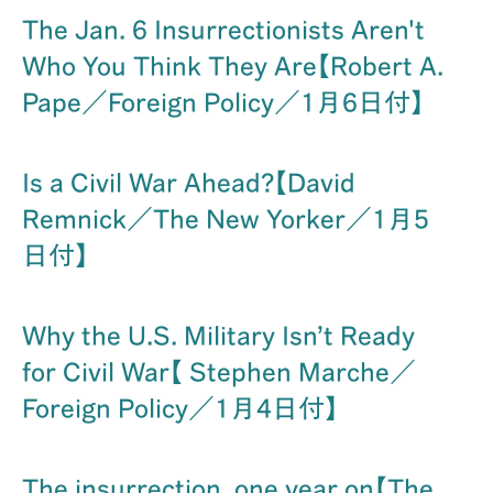
The Jan. 6 Insurrectionists Aren't
Who You Think They Are【Robert A.
Pape／Foreign Policy／1月6日付】
Is a Civil War Ahead?【David
Remnick／The New Yorker／1月5
日付】
Why the U.S. Military Isn’t Ready
for Civil War【 Stephen Marche／
Foreign Policy／1月4日付】
The insurrection, one year on【The