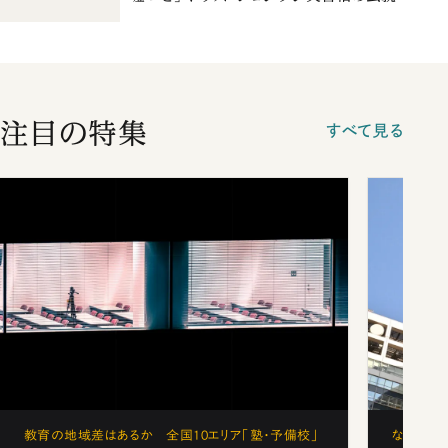
注目の特集
すべて見る
教育の地域差はあるか 全国10エリア「塾・予備校」
なぜ「フ