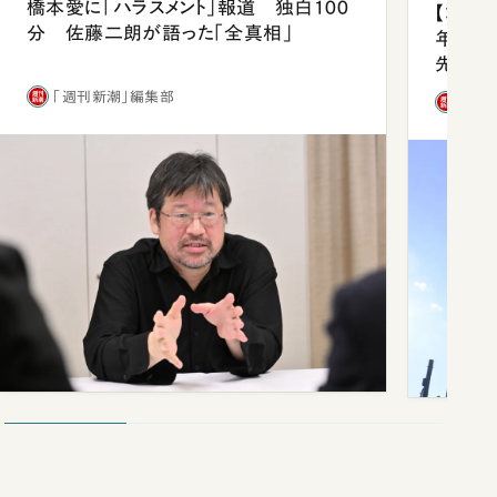
橋本愛に「ハラスメント」報道 独白100
【コン
分 佐藤二朗が語った「全真相」
年会は
先1位
「週刊新潮」編集部
「週