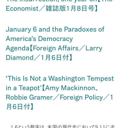
Economist／雑誌版1月8日号】
January 6 and the Paradoxes of
America's Democracy
Agenda【Foreign Affairs／Larry
Diamond／1月6日付】
‘This Is Not a Washington Tempest
in a Teapot'【Amy Mackinnon、
Robbie Gramer／Foreign Policy／1
月6日付】
1.6という数字は、米国の現代史において9.11に次