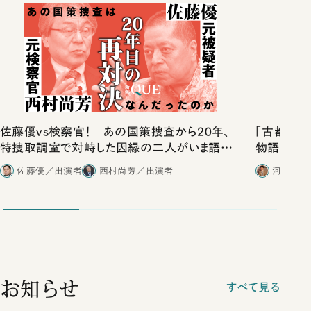
佐藤優vs検察官！ あの国策捜査から20年、
「古都」化
特捜取調室で対峙した因縁の二人がいま語り
物語」にリ
合ったこと
佐藤優／出演者
西村尚芳／出演者
河野有理
お知らせ
すべて見る