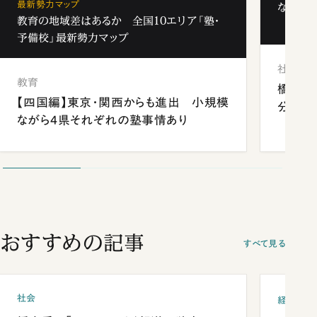
最新勢力マップ
なぜ「フ
教育の地域差はあるか 全国10エリア「塾・
予備校」最新勢力マップ
社会
教育
橋本愛
【四国編】東京・関西からも進出 小規模
分 佐
ながら4県それぞれの塾事情あり
おすすめの記事
すべて見る
社会
経済・ビ