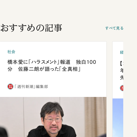
おすすめの記事
すべて見る
社会
経済・ビ
橋本愛に「ハラスメント」報道 独白100
【コン
分 佐藤二朗が語った「全真相」
年会は
先1位
「週刊新潮」編集部
「週