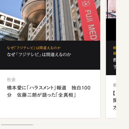
なぜ「フジテレビ」は間違えるのか
教育の地
最新勢力
なぜ「フジテレビ」は間違えるのか
教育の地
予備校
社会
教育
橋本愛に「ハラスメント」報道 独白100
【九州
分 佐藤二朗が語った「全真相」
関西資
方