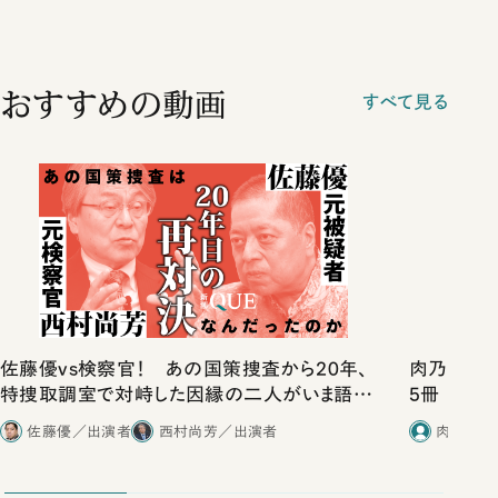
おすすめの動画
すべて見る
佐藤優vs検察官！ あの国策捜査から20年、
肉乃小路ニ
特捜取調室で対峙した因縁の二人がいま語り
5冊
合ったこと
佐藤優／出演者
西村尚芳／出演者
肉乃小路