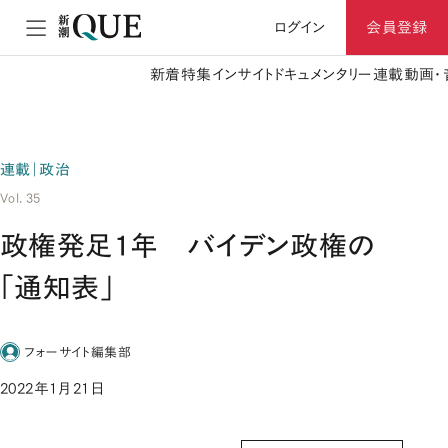
ログイン
会員登録
新着
特集
インサイト
ドキュメンタリー
連載
動画・
連載｜政治
Vol. 35
政権発足1年 バイデン政権の
「通知表」
フォーサイト編集部
2022年1月21日