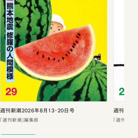
週刊新潮2026年8月13・20日号
週刊新潮2
「週刊新潮」編集部
「週刊新潮