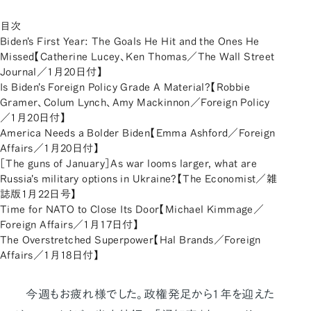
目次
Biden's First Year: The Goals He Hit and the Ones He
Missed【Catherine Lucey、Ken Thomas／The Wall Street
Journal／1月20日付】
Is Biden's Foreign Policy Grade A Material?【Robbie
Gramer、Colum Lynch、Amy Mackinnon／Foreign Policy
／1月20日付】
America Needs a Bolder Biden【Emma Ashford／Foreign
Affairs／1月20日付】
［The guns of January］As war looms larger, what are
Russia's military options in Ukraine?【The Economist／雑
誌版1月22日号】
Time for NATO to Close Its Door【Michael Kimmage／
Foreign Affairs／1月17日付】
The Overstretched Superpower【Hal Brands／Foreign
Affairs／1月18日付】
今週もお疲れ様でした。政権発足から1年を迎えた