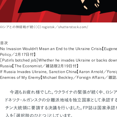
ロシアとの神経戦が続く（C）rogistok／shutterstock.com/
目次
No Invasion Wouldn't Mean an End to the Ukraine Crisis【Euge
Policy／2月17日付】
［Putin's botched job］Whether he invades Ukraine or backs dow
Russia【The Economist／雑誌版2月19日付】
If Russia Invades Ukraine, Sanction China【Aaron Arnold／Fo
Enemies of My Enemy【Michael Beckley／Foreign Affairs／
今週もお疲れ様でした。ウクライナの緊張が続く中、ロシ
ドネツク・ルガンスクの分離派地域を独立国家として承認する
チン大統領に要請する決議を行いました。FP誌は国家承認
入を「選択肢のひとつ」としています。