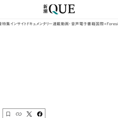
着
特集
インサイト
ドキュメンタリー
連載
動画・音声
電子書籍
国際+Foresi