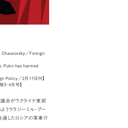
ne Chausovsky／Foreign
n, Putin has harmed
reign Policy／2月17日付】
雑誌版3・4月号】
ア議会がウクライナ東部
ようウラジーミル・プー
を通したロシアの軍事介