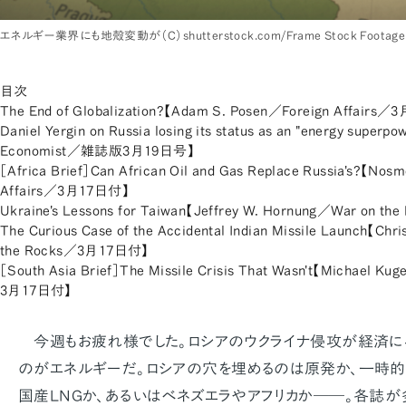
エネルギー業界にも地殻変動が（C）shutterstock.com/Frame Stock Footage
目次
The End of Globalization?【Adam S. Posen／Foreign Affairs
Daniel Yergin on Russia losing its status as an "energy superp
Economist／雑誌版3月19日号】
［Africa Brief］Can African Oil and Gas Replace Russia's?【No
Affairs／3月17日付】
Ukraine's Lessons for Taiwan【Jeffrey W. Hornung／War on 
The Curious Case of the Accidental Indian Missile Launch【Chr
the Rocks／3月17日付】
［South Asia Brief］The Missile Crisis That Wasn't【Michael Ku
3月17日付】
今週もお疲れ様でした。ロシアのウクライナ侵攻が経済に
のがエネルギーだ。ロシアの穴を埋めるのは原発か、一時的
国産LNGか、あるいはベネズエラやアフリカか――。各誌が