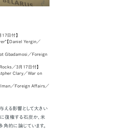
／3月17日付】
ower"【Daniel Yergin／
smot Gbadamosi／Foreign
the Rocks／3月17日付】
istpher Clary／War on
gelman／Foreign Affairs／
与える影響として大きい
に復権する石炭か、米
多角的に論じています。