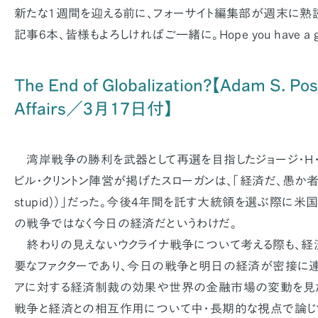
新たな1週間を迎える前に、フォーサイト編集部が週末に熟
記事6本、皆様もよろしければご一緒に。Hope you have a gre
The End of Globalization?【Adam S. P
Affairs／3月17日付】
湾岸戦争の勝利を武器として再選を目指したジョージ・H・
ビル・クリントン陣営が掲げたスローガンは、「経済だ、愚か者（It'
stupid)）」だった。今後4年間を託す大統領を選ぶ際に
の戦争ではなく今日の経済だというわけだ。
終わりの見えないウクライナ戦争について考える際も、経
要なファクターであり、今日の戦争と明日の経済が密接に連
アに対する経済制裁の効果や世界の金融市場の変動を見た
戦争と経済との相互作用について中・長期的な視点で論じて