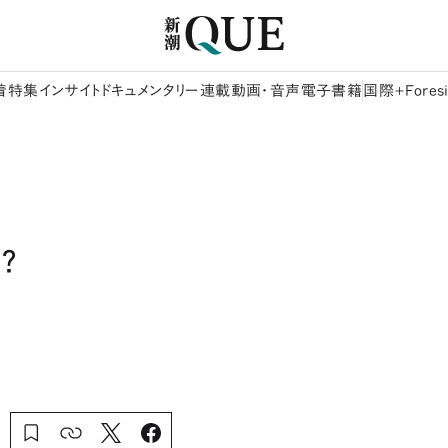
着
特集
インサイト
ドキュメンタリー
連載
動画・音声
電子書籍
国際+Foresi
？