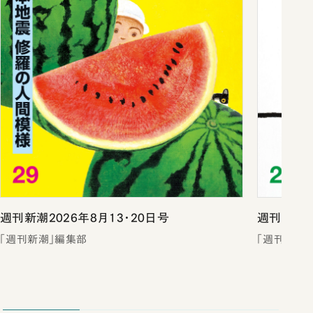
週刊新潮2026年8月13・20日号
週刊新潮2
「週刊新潮」編集部
「週刊新潮