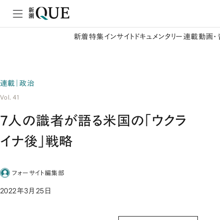
新着
特集
インサイト
ドキュメンタリー
連載
動画・
連載｜政治
Vol. 41
7人の識者が語る米国の「ウクラ
イナ後」戦略
フォーサイト編集部
2022年3月25日