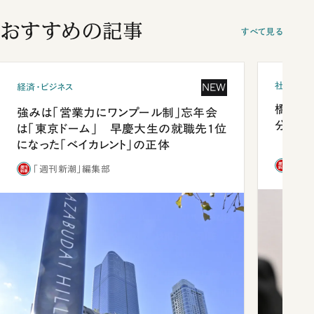
おすすめの記事
すべて見る
社会
NEW
経済・ビジネス
橋本愛
強みは「営業力にワンプール制」忘年会
分 佐
は「東京ドーム」 早慶大生の就職先1位
になった「ベイカレント」の正体
「週
「週刊新潮」編集部