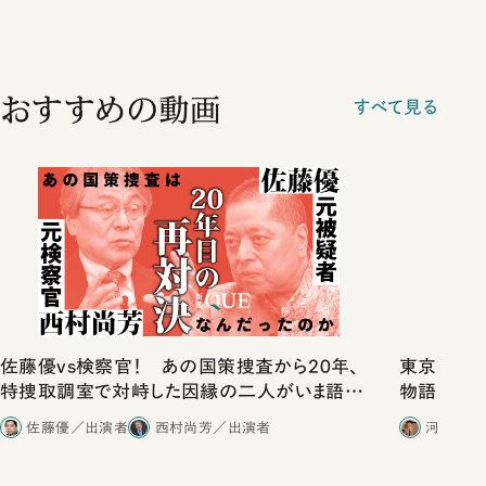
おすすめの動画
すべて見る
佐藤優vs検察官！ あの国策捜査から20年、
東京は都心
特捜取調室で対峙した因縁の二人がいま語り
物語」にリ
合ったこと
佐藤優／出演者
西村尚芳／出演者
河野有理