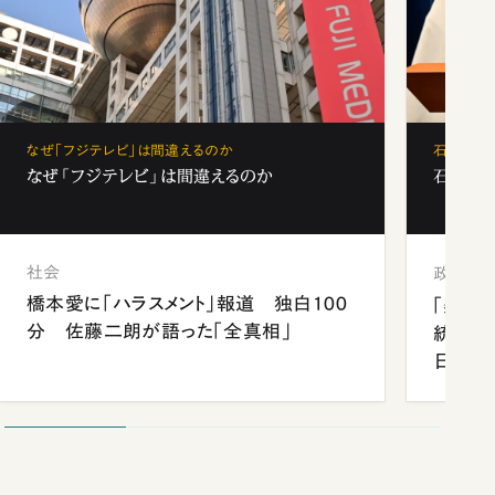
なぜ「フジテレビ」は間違えるのか
石破茂、
なぜ「フジテレビ」は間違えるのか
石破茂、
社会
政治
橋本愛に「ハラスメント」報道 独白100
「楽し
分 佐藤二朗が語った「全真相」
統領と
日米関
が明か
談まで