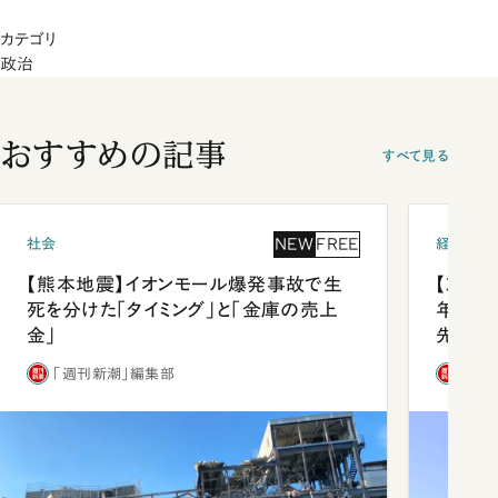
カテゴリ
政治
おすすめの記事
すべて見る
NEW
FREE
社会
経済・ビ
【熊本地震】イオンモール爆発事故で生
【就活
死を分けた「タイミング」と「金庫の売上
年会は
金」
先1位
「週刊新潮」編集部
「週