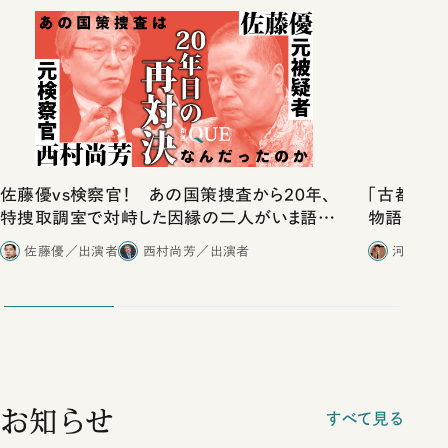
佐藤優vs検察官！ あの国策捜査から20年、
「古都」化
特捜取調室で対峙した因縁の二人がいま語り
物語」にリ
合ったこと
佐藤優／出演者
西村尚芳／出演者
河野有理
お知らせ
すべて見る