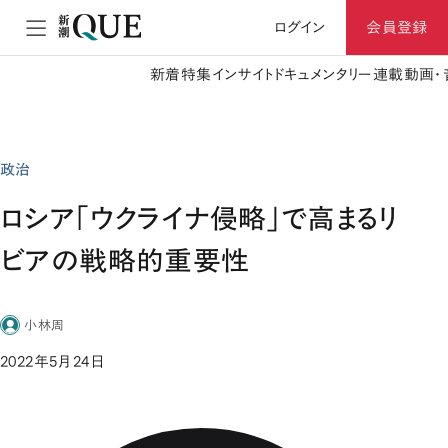
ログイン
会員登録
新着
特集
インサイト
ドキュメンタリー
連載
動画・
政治
ロシア「ウクライナ侵略」で高まるリ
ビアの戦略的重要性
小林周
2022年5月24日