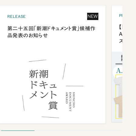
PRESEN
NEW
RELEASE
【「新潮
第二十五回「新潮ドキュメント賞」候補作
Anni
品発表のお知らせ
ズプレ