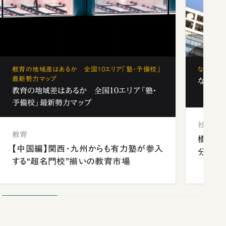
教育の地域差はあるか 全国10エリア「塾・予備校」
なぜ「フ
最新勢力マップ
なぜ「フ
教育の地域差はあるか 全国10エリア「塾・
予備校」最新勢力マップ
社会
教育
橋本愛
【中国編】関西・九州からも有力塾が参入
分 佐
する“超名門校”揃いの教育市場