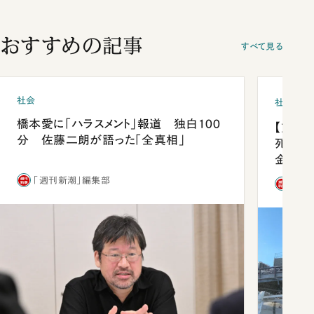
おすすめの記事
すべて見る
社会
社会
橋本愛に「ハラスメント」報道 独白100
【熊本
分 佐藤二朗が語った「全真相」
死を分
金」
「週刊新潮」編集部
「週