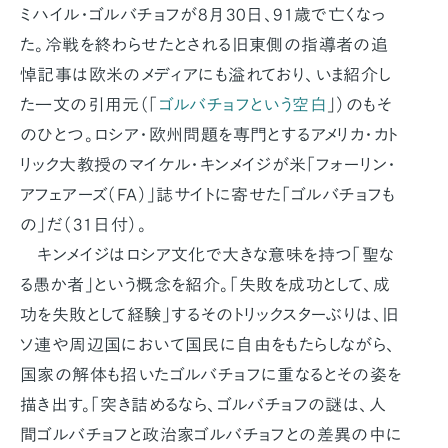
ミハイル・ゴルバチョフが8月30日、91歳で亡くなっ
た。冷戦を終わらせたとされる旧東側の指導者の追
悼記事は欧米のメディアにも溢れており、いま紹介し
た一文の引用元（「
ゴルバチョフという空白
」）のもそ
のひとつ。ロシア・欧州問題を専門とするアメリカ・カト
リック大教授のマイケル・キンメイジが米「フォーリン・
アフェアーズ（FA）」誌サイトに寄せた「ゴルバチョフも
の」だ（31日付）。
キンメイジはロシア文化で大きな意味を持つ「聖な
る愚か者」という概念を紹介。「失敗を成功として、成
功を失敗として経験」するそのトリックスターぶりは、旧
ソ連や周辺国において国民に自由をもたらしながら、
国家の解体も招いたゴルバチョフに重なるとその姿を
描き出す。「突き詰めるなら、ゴルバチョフの謎は、人
間ゴルバチョフと政治家ゴルバチョフとの差異の中に