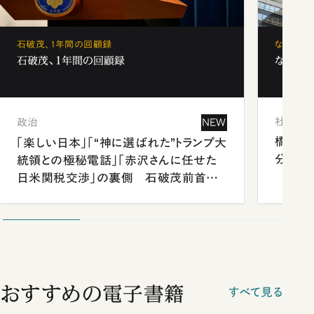
石破茂、1年間の回顧録
なぜ「フ
石破茂、1年間の回顧録
なぜ「フ
社会
政治
NEW
橋本愛
「楽しい日本」「“神に選ばれた”トランプ大
分 佐
統領との極秘電話」「赤沢さんに任せた
日米関税交渉」の裏側 石破茂前首相
が明かす施政方針演説から日米首脳会
談まで
おすすめの電子書籍
すべて見る