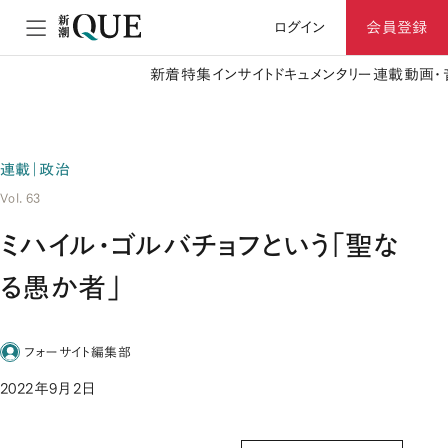
ログイン
会員登録
新着
特集
インサイト
ドキュメンタリー
連載
動画・
連載｜政治
Vol. 63
ミハイル・ゴルバチョフという「聖な
る愚か者」
フォーサイト編集部
2022年9月2日