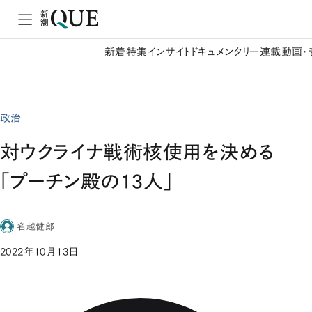
新着
特集
インサイト
ドキュメンタリー
連載
動画・
政治
対ウクライナ戦術核使用を決める
「プーチン殿の13人」
名越健郎
2022年10月13日