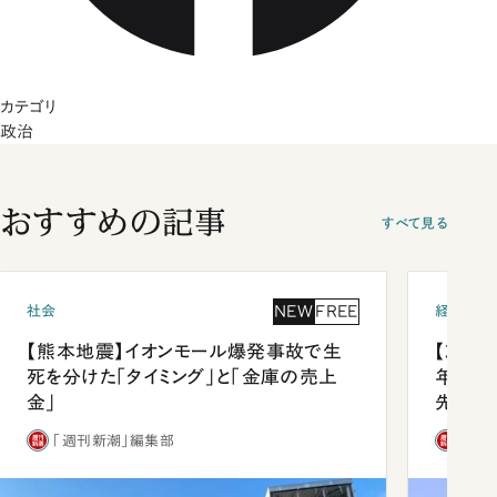
カテゴリ
政治
おすすめの記事
すべて見る
NEW
FREE
社会
経済・ビ
【熊本地震】イオンモール爆発事故で生
【就活
死を分けた「タイミング」と「金庫の売上
年会は
金」
先1位
「週刊新潮」編集部
「週