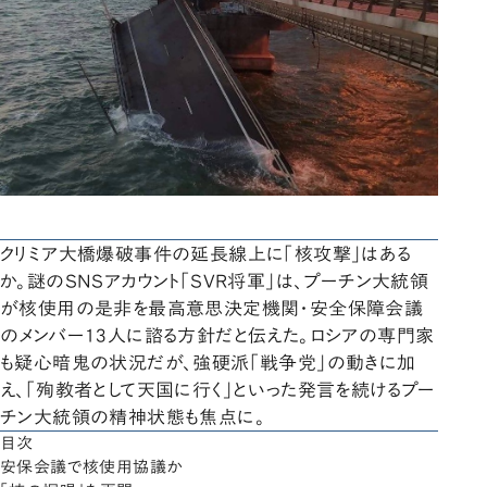
クリミア大橋爆破事件の延長線上に「核攻撃」はある
か。謎のSNSアカウント「SVR将軍」は、プーチン大統領
が核使用の是非を最高意思決定機関・安全保障会議
のメンバー13人に諮る方針だと伝えた。ロシアの専門家
も疑心暗鬼の状況だが、強硬派「戦争党」の動きに加
え、「殉教者として天国に行く」といった発言を続けるプー
チン大統領の精神状態も焦点に。
目次
安保会議で核使用協議か