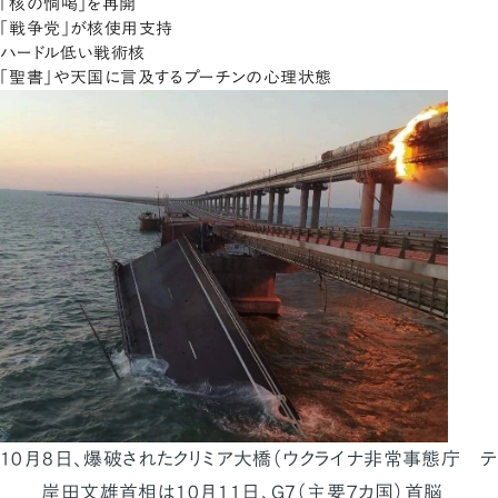
「核の恫喝」を再開
「戦争党」が核使用支持
ハードル低い戦術核
「聖書」や天国に言及するプーチンの心理状態
10月8日、爆破されたクリミア大橋（ウクライナ非常事態庁 テ
岸田文雄首相は10月11日、G7（主要７カ国）首脳