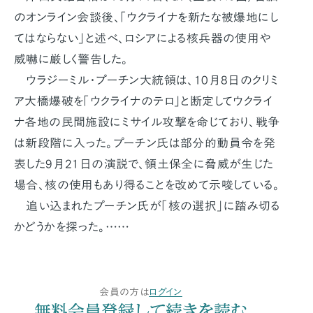
のオンライン会談後、「ウクライナを新たな被爆地にし
てはならない」と述べ、ロシアによる核兵器の使用や
威嚇に厳しく警告した。
ウラジーミル・プーチン大統領は、10月8日のクリミ
ア大橋爆破を「ウクライナのテロ」と断定してウクライ
ナ各地の民間施設にミサイル攻撃を命じており、戦争
は新段階に入った。プーチン氏は部分的動員令を発
表した9月21日の演説で、領土保全に脅威が生じた
場合、核の使用もあり得ることを改めて示唆している。
追い込まれたプーチン氏が「核の選択」に踏み切る
かどうかを探った。……
会員の方は
ログイン
無料会員登録して続きを読む