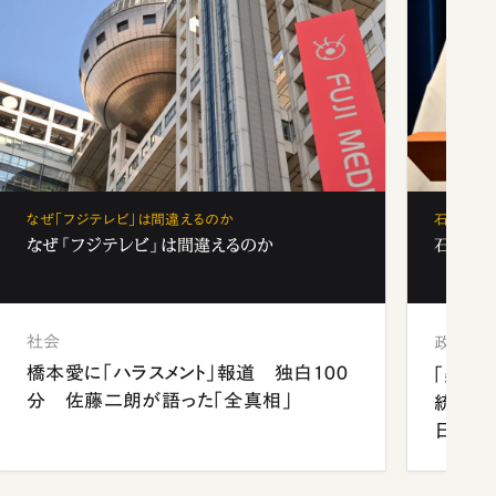
なぜ「フジテレビ」は間違えるのか
石破茂、
なぜ「フジテレビ」は間違えるのか
石破茂、
社会
政治
橋本愛に「ハラスメント」報道 独白100
「楽し
分 佐藤二朗が語った「全真相」
統領と
日米関
が明か
談まで