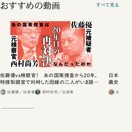
おすすめの動画
すべて見る
佐藤優vs検察官！ あの国策捜査から20年、
日本史は
特捜取調室で対峙した因縁の二人がいま語り
義史観を
合ったこと
佐藤優／出演者
西村尚芳／出演者
谷口功一