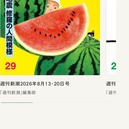
週刊新潮2026年8月13・20日号
週刊新潮2
「週刊新潮」編集部
「週刊新潮