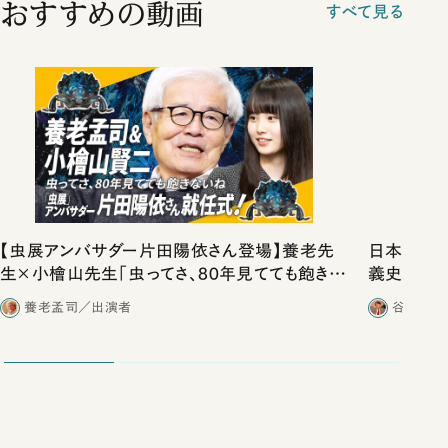
おすすめの動画
すべて見る
【虫展アンバサダー片田陽依さん登場】養老先
日本史は
生×小檜山先生「虫ってさ、80年見てても飽きな
義史観を
いね」
養老孟司／出演者
谷口功一