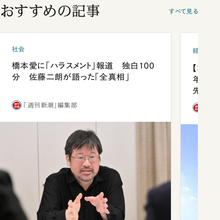
おすすめの記事
すべて見る
社会
経済・ビ
橋本愛に「ハラスメント」報道 独白100
【コン
分 佐藤二朗が語った「全真相」
年会は
先1位
「週刊新潮」編集部
「週