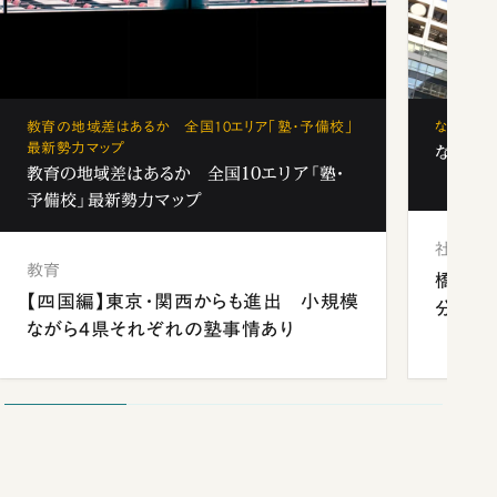
教育の地域差はあるか 全国10エリア「塾・予備校」
なぜ「フ
最新勢力マップ
なぜ「フ
教育の地域差はあるか 全国10エリア「塾・
予備校」最新勢力マップ
社会
教育
橋本愛
【四国編】東京・関西からも進出 小規模
分 佐
ながら4県それぞれの塾事情あり