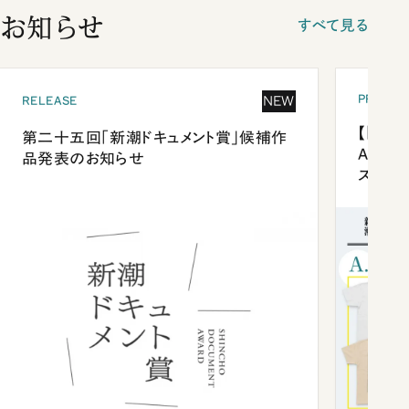
お知らせ
すべて見る
PRESEN
NEW
RELEASE
【「新潮
第二十五回「新潮ドキュメント賞」候補作
Anni
品発表のお知らせ
ズプレ