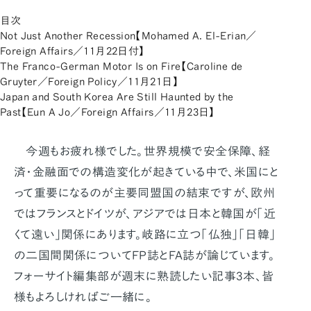
目次
Not Just Another Recession【Mohamed A. El-Erian／
Foreign Affairs／11月22日付】
The Franco-German Motor Is on Fire【Caroline de
Gruyter／Foreign Policy／11月21日】
Japan and South Korea Are Still Haunted by the
Past【Eun A Jo／Foreign Affairs／11月23日】
今週もお疲れ様でした。世界規模で安全保障、経
済・金融面での構造変化が起きている中で、米国にと
って重要になるのが主要同盟国の結束ですが、欧州
ではフランスとドイツが、アジアでは日本と韓国が「近
くて遠い」関係にあります。岐路に立つ「仏独」「日韓」
の二国間関係についてFP誌とFA誌が論じています。
フォーサイト編集部が週末に熟読したい記事3本、皆
様もよろしければご一緒に。