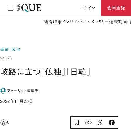
ログイン
会員登録
新着
特集
インサイト
ドキュメンタリー
連載
動画・
連載｜政治
Vol. 75
岐路に立つ「仏独」「日韓」
フォーサイト編集部
2022年11月25日
0