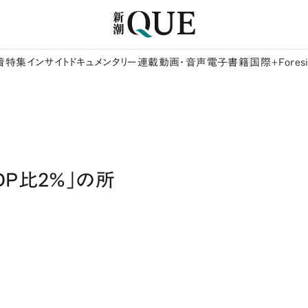
着
特集
インサイト
ドキュメンタリー
連載
動画・音声
電子書籍
国際+Foresi
P比2％」の所