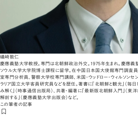
礒﨑敦仁
慶應義塾大学教授。専門は北朝鮮政治外交。1975年生まれ。慶應義
ソウル大学大学院博士課程に留学。在中国日本国大使館専門調査員
室専門分析員、警察大学校専門講師、米国・ウッドロー・ウィルソンセ
ラリア国立大学客員研究員などを歴任。著書に『北朝鮮と観光』（毎日
み解く』（時事通信出版局）、共著・編著に『最新版北朝鮮入門』（東洋
解剖する』（慶應義塾大学出版会）など。
この筆者の記事