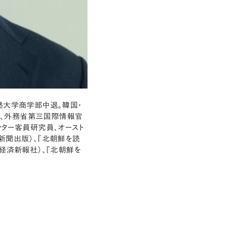
塾大学商学部中退。韓国・
、外務省第三国際情報官
ンター客員研究員、オースト
新聞出版）、『北朝鮮を読
経済新報社）、『北朝鮮を