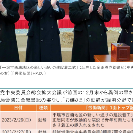
「平壌市西浦地区の新しい通りの建設着工式」に出席した金正恩党総書記（中央）
の右）（『労働新聞』HPより）
党中央委員会総会拡大会議が前回の12月末から異例の早さ
局会議に金総書記の姿なし。「お嬢さま」の動静が経済分野で