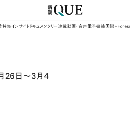
着
特集
インサイト
ドキュメンタリー
連載
動画・音声
電子書籍
国際+Foresi
月26日～3月4