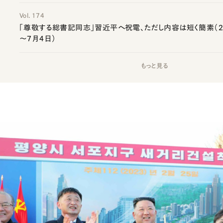
Vol. 174
「尊敬する総書記同志」習近平へ祝電、ただし内容は短く簡素（20
～7月4日）
もっと見る