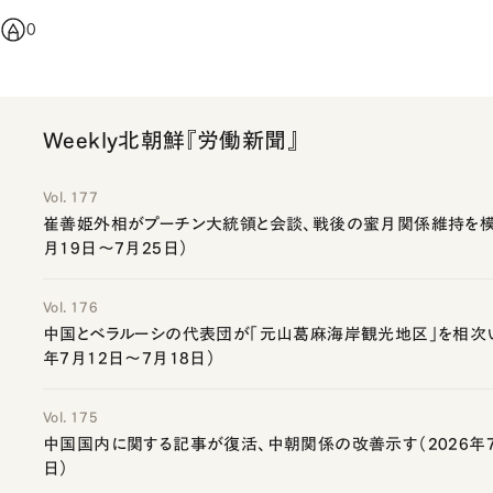
0
Weekly北朝鮮『労働新聞』
Vol. 177
崔善姫外相がプーチン大統領と会談、戦後の蜜月関係維持を模索
月19日～7月25日）
Vol. 176
中国とベラルーシの代表団が「元山葛麻海岸観光地区」を相次い
年7月12日～7月18日）
Vol. 175
中国国内に関する記事が復活、中朝関係の改善示す（2026年7
日）