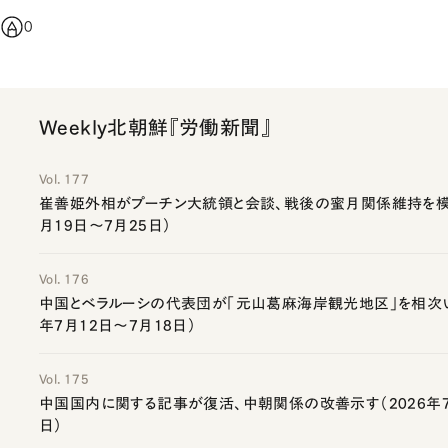
0
Weekly北朝鮮『労働新聞』
Vol. 177
崔善姫外相がプーチン大統領と会談、戦後の蜜月関係維持を模索
月19日～7月25日）
Vol. 176
中国とベラルーシの代表団が「元山葛麻海岸観光地区」を相次い
年7月12日～7月18日）
Vol. 175
中国国内に関する記事が復活、中朝関係の改善示す（2026年7
日）