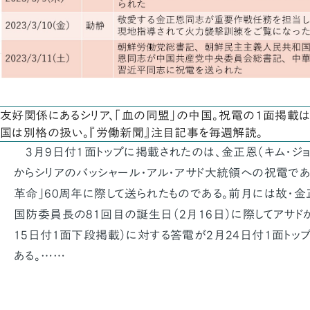
友好関係にあるシリア、「血の同盟」の中国。祝電の１面掲載
国は別格の扱い。『労働新聞』注目記事を毎週解読。
3月9日付１面トップに掲載されたのは、金正恩（キム・ジョ
からシリアのバッシャール・アル・アサド大統領への祝電であ
革命」60周年に際して送られたものである。前月には故・金正
国防委員長の81回目の誕生日（2月16日）に際してアサド
15日付1面下段掲載）に対する答電が2月24日付１面トッ
ある。……