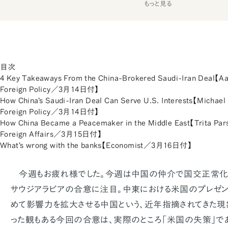
もっと見る
目次
4 Key Takeaways From the China-Brokered Saudi-Iran Deal【Aa
Foreign Policy／3月14日付】
How China's Saudi-Iran Deal Can Serve U.S. Interests【Michae
Foreign Policy／3月14日付】
How China Became a Peacemaker in the Middle East【Trita Pars
Foreign Affairs／3月15日付】
What's wrong with the banks【Economist／3月16日付】
今週もお疲れ様でした。今週は中国の仲介で国交正常化に
サウジアラビアの合意に注目。中東における米国のプレゼ
めて影響力を拡大させる中国という、近年指摘されてきた現
った観もある今回の合意は、実際のところ「米国の失策」で