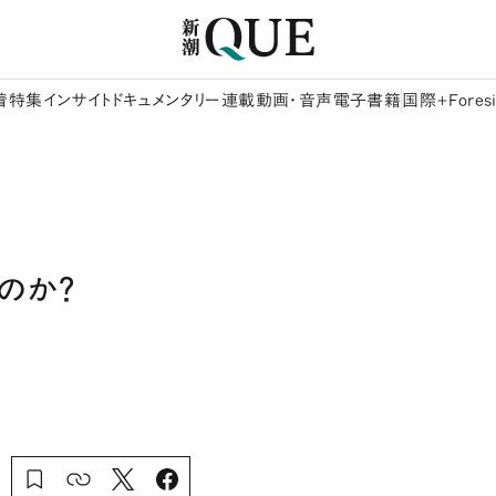
着
特集
インサイト
ドキュメンタリー
連載
動画・音声
電子書籍
国際+Foresi
のか？