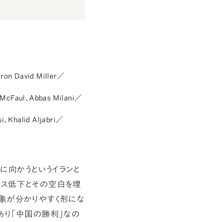
ron David Miller／
l McFaul、Abbas Milani／
i、Khalid Aljabri／
向かうというイランと
ンス低下とその空白を埋
象が分かりやすく形にな
あり「中国の勝利」なの