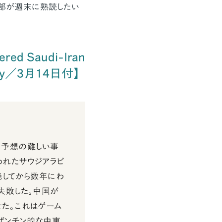
集部が週末に熟読したい
ered Saudi-Iran
olicy／3月14日付】
に予想の難しい事
われたサウジアラビ
絶してから数年にわ
失敗した。中国が
た。これはゲーム
ビザンチン的な中東