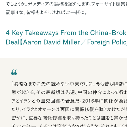
でしょうか。米メディアの論稿を紹介します。フォーサイト編
記事4本、皆様もよろしければご一緒に。
4 Key Takeaways From the China-Brok
Deal【Aaron David Miller／Foreign P
「異常なまでに先の読めない中東だけに、今も昔も非常
態が起きる。その最新版は先週、中国の仲介によって行
アとイランとの国交回復の合意だ。2016年に関係が断
たり、イラクとオマーンは両国に関係修復を働きかけたが
密かに、重要な関係修復を取り持ったことは誰をも驚かせ
チェンジャー、あるいは変節点なのだろうか。それとも、