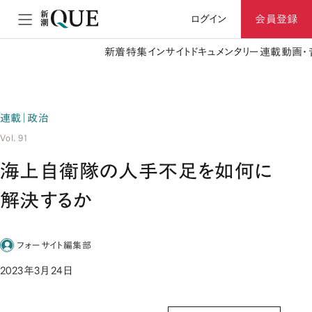
ログイン
会員登録
新着
特集
インサイト
ドキュメンタリー
連載
動画・
連載｜政治
Vol. 91
海上自衛隊の人手不足を如何に
解決するか
フォーサイト編集部
2023年3月24日