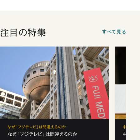
注目の特集
すべて見る
なぜ「フジテレビ」は間違えるのか
中学受験
なぜ「フジテレビ」は間違えるのか
中学受験