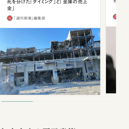
分 佐
死を分けた「タイミング」と「金庫の売上
金」
「週
「週刊新潮」編集部