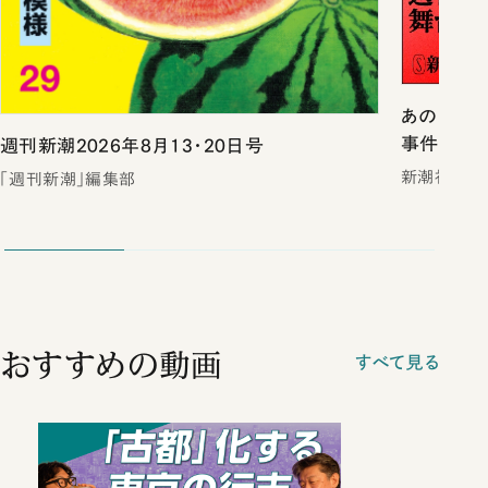
あのスキャ
事件戦後史
週刊新潮2026年8月13・20日号
新潮社
「週刊新潮」編集部
おすすめの動画
すべて見る