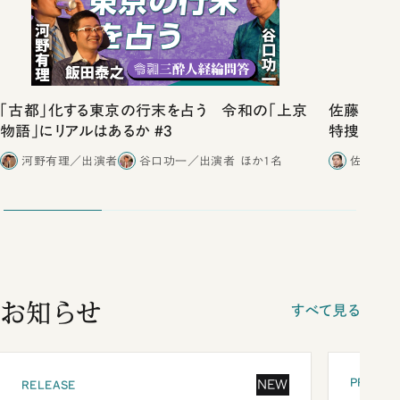
「古都」化する東京の行末を占う 令和の「上京
佐藤優vs
物語」にリアルはあるか #3
特捜取調
合ったこと
河野有理／出演者
谷口功一／出演者
ほか1名
佐藤優／
お知らせ
すべて見る
PRESEN
NEW
RELEASE