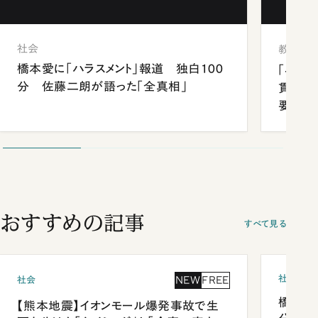
社会
教育
橋本愛に「ハラスメント」報道 独白100
「早実
分 佐藤二朗が語った「全真相」
貫校へ
要だっ
おすすめの記事
すべて見る
社会
NEW
FREE
社会
橋本愛
【熊本地震】イオンモール爆発事故で生