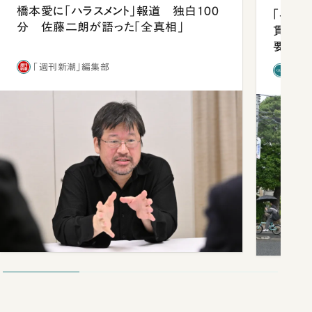
橋本愛に「ハラスメント」報道 独白100
「早実
分 佐藤二朗が語った「全真相」
貫校へ
要だっ
「週刊新潮」編集部
「新