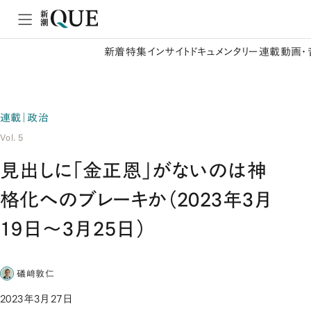
新着
特集
インサイト
ドキュメンタリー
連載
動画・
連載｜政治
Vol. 5
見出しに「金正恩」がないのは神
格化へのブレーキか（2023年3月
19日～3月25日）
礒﨑敦仁
2023年3月27日