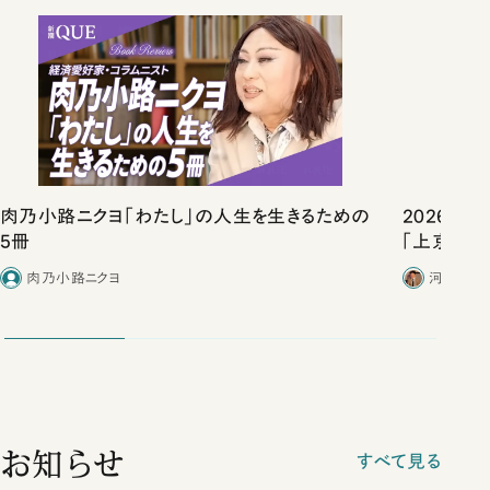
肉乃小路ニクヨ「わたし」の人生を生きるための
2026年
5冊
「上京物語
肉乃小路ニクヨ
河野有理
お知らせ
すべて見る