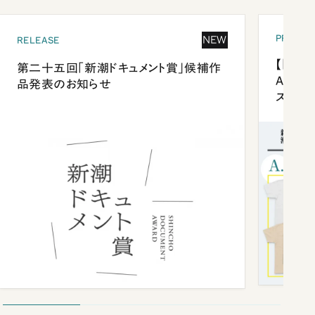
PRESEN
NEW
RELEASE
【「新潮
第二十五回「新潮ドキュメント賞」候補作
Anni
品発表のお知らせ
ズプレ