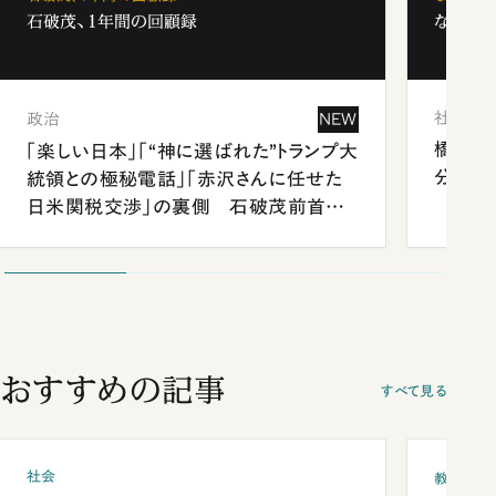
石破茂、1年間の回顧録
なぜ「フ
社会
政治
NEW
橋本愛
「楽しい日本」「“神に選ばれた”トランプ大
分 佐
統領との極秘電話」「赤沢さんに任せた
日米関税交渉」の裏側 石破茂前首相
が明かす施政方針演説から日米首脳会
談まで
おすすめの記事
すべて見る
社会
教育