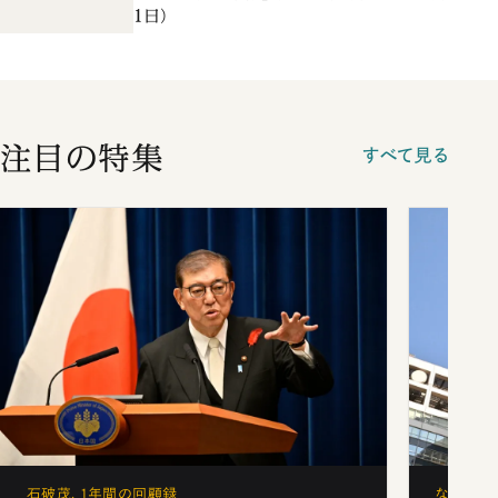
1日）
注目の特集
すべて見る
石破茂、1年間の回顧録
なぜ「フ