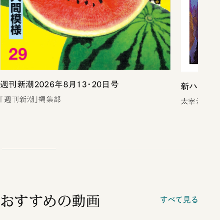
週刊新潮2026年8月13・20日号
新ハムレッ
「週刊新潮」編集部
太宰治
おすすめの動画
すべて見る