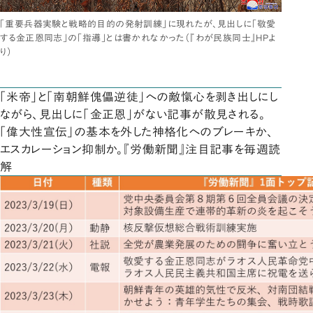
「重要兵器実験と戦略的目的の発射訓練」に現れたが、見出しに「敬愛
する金正恩同志」の「指導」とは書かれなかった（『わが民族同士』HPよ
り）
「米帝」と「南朝鮮傀儡逆徒」への敵愾心を剥き出しにし
ながら、見出しに「金正恩」がない記事が散見される。
「偉大性宣伝」の基本を外した神格化へのブレーキか、
エスカレーション抑制か。『労働新聞』注目記事を毎週読
解