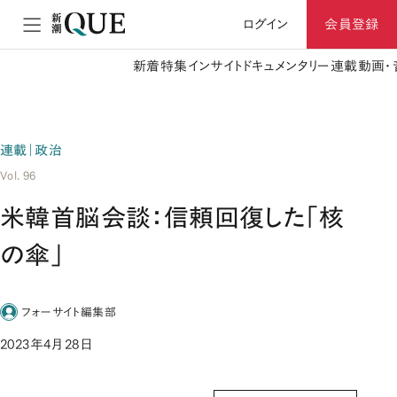
ログイン
会員登録
新着
特集
インサイト
ドキュメンタリー
連載
動画・
連載｜政治
Vol. 96
米韓首脳会談：信頼回復した「核
の傘」
フォーサイト編集部
2023年4月28日