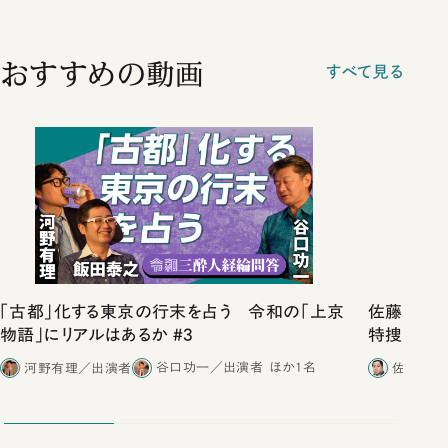
おすすめの動画
すべて見る
「古都」化する東京の行末を占う 令和の「上京
佐藤優vs
物語」にリアルはあるか #3
特捜取調
合ったこと
河野有理／出演者
谷口功一／出演者
ほか1名
佐藤優／