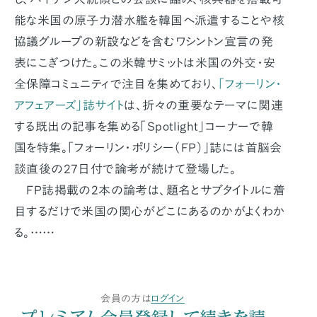
能な米国の原子力潜水艦を韓国へ派遣することや核
協議グループの新設などを含むワシントン宣言の発
表にこぎつけた。この米韓サミットは米国の外交・安
全保障コミュニティで注目を集めており、
「フォーリン・
アフェアーズ」誌サイト
は、折々の重要なテーマに関連
する既出の記事を集める「Spotlight」コーナーで韓
国を特集。「フォーリン・ポリシー（FP）」誌には首脳会
談直後の27日付で論考が続けて登場した。
FP誌掲載の2本の論考は、題名とサブタイトルに着
目するだけで米国の関心がどこにあるのかがよくわか
る。……
会員の方は
ログイン