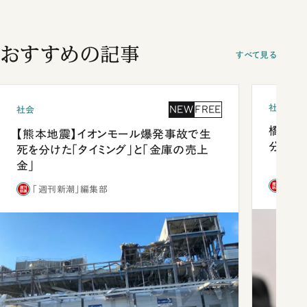
おすすめの記事
すべて見る
社会
NEW
FREE
社会
橋本愛
【熊本地震】イオンモール爆発事故で生
分 佐
死を分けた「タイミング」と「金庫の売上
金」
「週
「週刊新潮」編集部