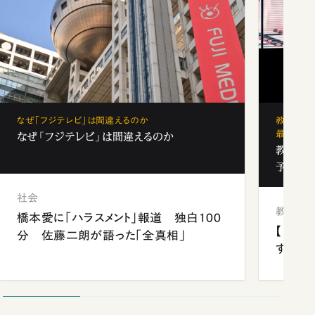
なぜ「フジテレビ」は間違えるのか
教育の地
最新勢力
なぜ「フジテレビ」は間違えるのか
教育の地
予備校
社会
教育
橋本愛に「ハラスメント」報道 独白100
【中国
分 佐藤二朗が語った「全真相」
する“