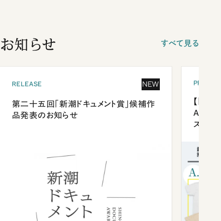
お知らせ
すべて見る
PRESEN
NEW
RELEASE
【「新潮
第二十五回「新潮ドキュメント賞」候補作
Anni
品発表のお知らせ
ズプレ