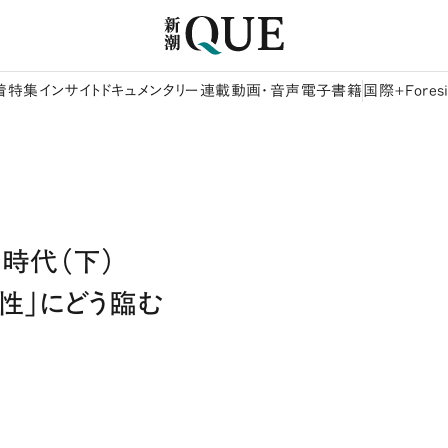
着
特集
インサイト
ドキュメンタリー
連載
動画・音声
電子書籍
国際+Foresi
時代（下）
性」にどう臨む