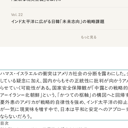
Vol. 22
インド太平洋に広がる日韓「未来志向」の戦略課題
もっと見る
ハマス・イスラエルの衝突はアメリカ社会の分断を露わにした
している疑念に加え、国内からもその正統性に批判が向かうア
らせていく可能性がある。国家安全保障観が「中露との戦略的
ア＝イラン＝北朝鮮」という、「かつての枢軸」の構図へと回帰
憂外患のアメリカが戦略的自律性を強め、インド太平洋の抑止
が一気に現実味を増す中で、日本は平和と安定へのアプロー
ならないだろう。
目次