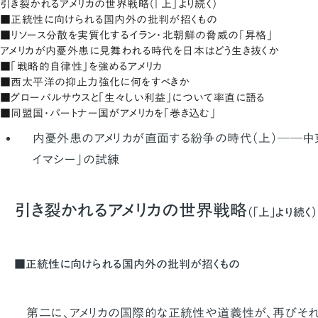
引き裂かれるアメリカの世界戦略（「上」より続く）
■正統性に向けられる国内外の批判が招くもの
■リソース分散を実質化するイラン・北朝鮮の脅威の「昇格」
アメリカが内憂外患に見舞われる時代を日本はどう生き抜くか
■「戦略的自律性」を強めるアメリカ
■西太平洋の抑止力強化に何をすべきか
■グローバルサウスと「生々しい利益」について率直に語る
■同盟国・パートナー国がアメリカを「巻き込む」
内憂外患のアメリカが直面する紛争の時代（上）――中東
イマシー」の試練
引き裂かれるアメリカの世界戦略
（「上」より続く）
■正統性に向けられる国内外の批判が招くもの
第二に、アメリカの国際的な正統性や道義性が、再びそれ