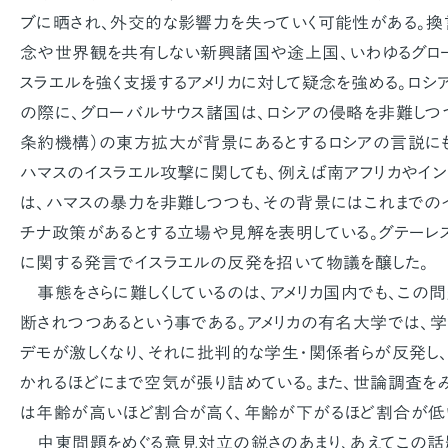
ブに晒され、外交的な影響力を失っていく可能性がある。換
念や世界観を共有しない新興諸国や途上国、いわゆるグロ
スラエルを強く支援するアメリカに対して疑念を強める。ロシ
の際に、グローバルサウス諸国は、ロシアの侵略を非難しつつ
条約機構）の東方拡大が背景にあるとするロシアの言説に
ハマスのイスラエル攻撃に関しても、例えば南アフリカやイン
は、ハマスの暴力を非難しつつも、その背景にはこれまでの
チナ政策があるとする立場や見解を表明している。グテーレ
に関する発言でイスラエルの反発を招いて物議を醸した。
事態をさらに難しくしているのは、アメリカ国内でも、この
断されつつあるという事である。アメリカの有名大学では、
デモが激しくなり、それに批判的な学生・関係者らが反発し
かれるほどにまで空気が張り詰めている。また、世論調査を
は年齢が高いほど割合が高く、年齢が下がるほど割合が低
中東問題をめぐる意見対立の鋭さのあまり、あえてこの話