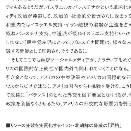
ティもあるようだが、イスラエルかパレスチナかという単純化
ィティ政治が発露して、政治的・社会的分断がさらに深まっ
和党内ではイスラエル支持・イラン敵視の姿勢が主流を占
概ねパレスチナ支持、中道派が概ねイスラエル支持といっ
しれない（民主党左派にとって、パレスチナ問題は、様々な
徴する問題として理解されそうである）。
そしてここでも再びソーシャルメディアが、ナラティブをめぐ
リカの国際的な正統性が国内外で問われていくことになる。
引き金となって、アメリカの中東政策やアメリカの国際的な
ウスからだけではなく、アメリカ国内からも挑戦を受ける。こ
て政権に「バランス」のとれた外交を促す要因となりうるが
政策を余儀なくさせるため、アメリカの外交的な影響力を弱
■リソース分散を実質化するイラン・北朝鮮の脅威の「昇格」