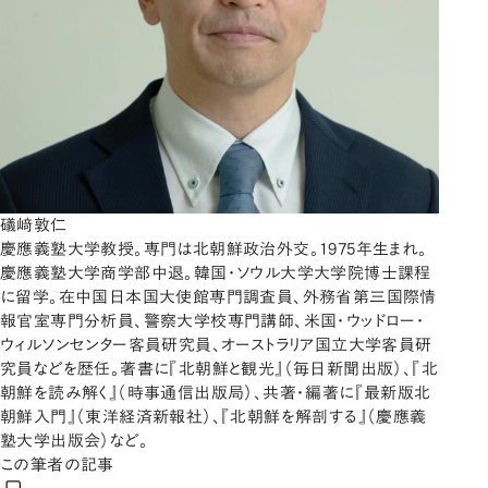
礒﨑敦仁
慶應義塾大学教授。専門は北朝鮮政治外交。1975年生まれ。
慶應義塾大学商学部中退。韓国・ソウル大学大学院博士課程
に留学。在中国日本国大使館専門調査員、外務省第三国際情
報官室専門分析員、警察大学校専門講師、米国・ウッドロー・
ウィルソンセンター客員研究員、オーストラリア国立大学客員研
究員などを歴任。著書に『北朝鮮と観光』（毎日新聞出版）、『北
朝鮮を読み解く』（時事通信出版局）、共著・編著に『最新版北
朝鮮入門』（東洋経済新報社）、『北朝鮮を解剖する』（慶應義
塾大学出版会）など。
この筆者の記事