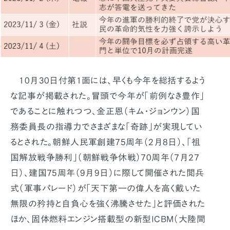
10月30日付第1面には、早くも今年を総括するよう
な記事が掲載された。冒頭で今年が「前例なき豊作」
であることに触れつつ、金正恩（キム・ジョンウン）国
務委員長の指導力でさまざまな「奇跡」が実現してい
るとされた。朝鮮人民軍創建75周年（2月8日）、「祖
国解放戦争勝利」（朝鮮戦争休戦）70周年（7月27
日）、建国75周年（9月9日）に際して開催された閲兵
式（軍事パレード）が「天下第一の偉人を高く戴いた
無限の矜持と自負心を強く沸騰させた」と評価された
ほか、固体燃料エンジン搭載型の新型ICBM（大陸間