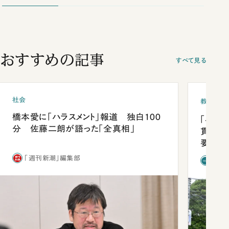
おすすめの記事
すべて見る
社会
教育
橋本愛に「ハラスメント」報道 独白100
「早実
分 佐藤二朗が語った「全真相」
貫校へ
要だっ
「週刊新潮」編集部
「新