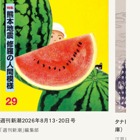
週刊新潮2026年8月13・20日号
タナトスの
庫）
「週刊新潮」編集部
江戸川乱歩