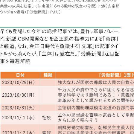
「前例なき豊作」となった今年の「決算分配」（秋、収穫量と各個人の作
業量の成果を勘案して決定通知される穀物と現金の分配）に沸く安楽郡
ウンジョン農場（『労働新聞』HPより）
早くも登場した今年の総括記事では、豊作、軍事パレー
ド、新型ICBM開発などを金正恩の指導力による「奇跡」
と報道。なお、金正日時代を象徴する「先軍」は記事タイ
トルから消えたが、「主体」は健在だ。『労働新聞』注目記
事を毎週解読