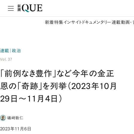
新着
特集
インサイト
ドキュメンタリー
連載
動画・
連載｜政治
Vol. 37
「前例なき豊作」など今年の金正
恩の「奇跡」を列挙（2023年10月
29日～11月4日）
礒﨑敦仁
2023年11月6日