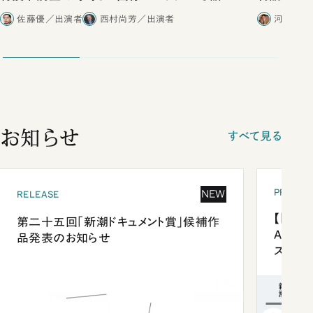
合ったこと
佐藤優／出演者
西村尚芳／出演者
河野有理
お知らせ
すべて見る
PRESEN
NEW
RELEASE
【「新潮
第二十五回「新潮ドキュメント賞」候補作
Anni
品発表のお知らせ
ズプレ