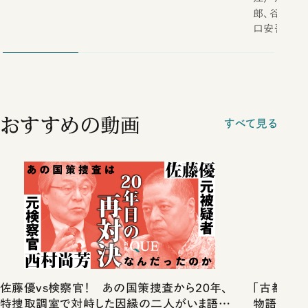
郎、谷崎潤
口安吾
おすすめの動画
すべて見る
佐藤優vs検察官！ あの国策捜査から20年、
「古都」化
特捜取調室で対峙した因縁の二人がいま語り
物語」にリ