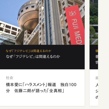
なぜ「フジテレビ」は間違えるのか
徹底解剖
なぜ「フジテレビ」は間違えるのか
徹底解
情報局」
社会
政治
橋本愛に「ハラスメント」報道 独白100
人事、
分 佐藤二朗が語った「全真相」
ジェン
の難題