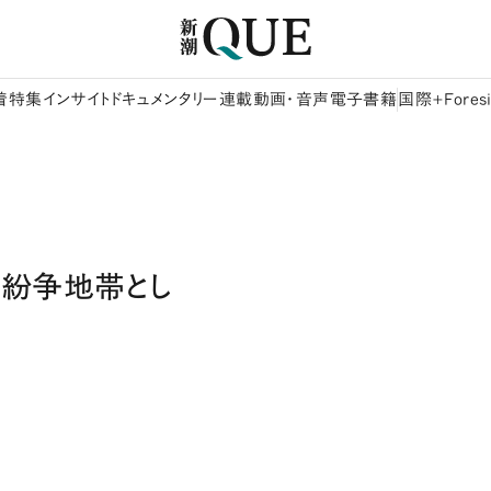
着
特集
インサイト
ドキュメンタリー
連載
動画・音声
電子書籍
国際+Foresi
紛争地帯とし