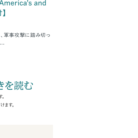
 America's and
付】
日、軍事攻撃に踏み切っ
……
きを読む
す。
けます。