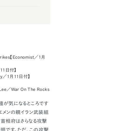
 strikes【Economist／1月
1月11日付】
olicy／1月11日付】
. Lee／War On The Rocks
趨が気になるところです
エメンの親イラン武装組
英首相府はさらなる攻撃
明です。ただ、この攻撃