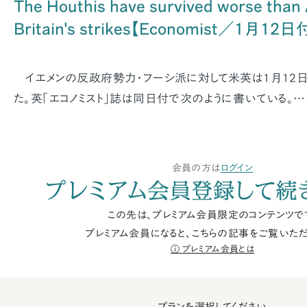
The Houthis have survived worse than
Britain's strikes【Economist／1月12日
イエメンの反政府勢力・フーシ派に対して米英は1月12
た。英「エコノミスト」誌は同日付で次のように書いている。
会員の方は
ログイン
プレミアム会員登録して続
この先は、プレミアム会員限定のコンテンツで
プレミアム会員になると、こちらの記事をご覧いただ
プレミアム会員とは
プランを選択してください