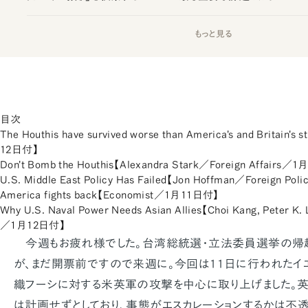
もっと見る
目次
The Houthis have survived worse than America's and Britain's
12日付】
Don't Bomb the Houthis【Alexandra Stark／Foreign Affairs／
U.S. Middle East Policy Has Failed【Jon Hoffman／Foreign P
America fights back【Economist／1月11日付】
Why U.S. Naval Power Needs Asian Allies【Choi Kang, Peter K
／1月12日付】
今週もお疲れ様でした。台湾総統選・立法委員選挙の帰
が、まだ開票前ですので来週に。今回は11日に行われたイ
織フーシに対する米英軍の攻撃を中心に取り上げました。
は計画せずとしており、事態がエスカレーションするかは不透