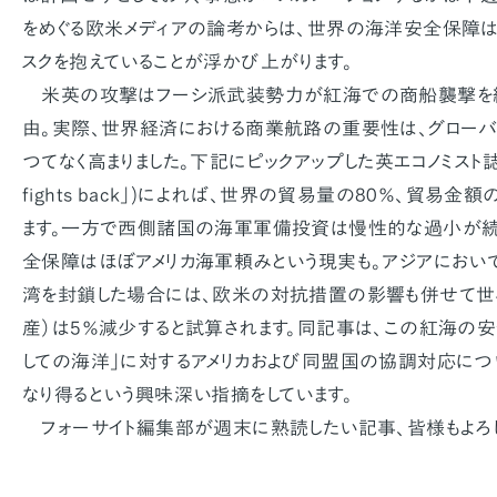
をめぐる欧米メディアの論考からは、世界の海洋安全保障は
スクを抱えていることが浮かび上がります。
米英の攻撃はフーシ派武装勢力が紅海での商船襲撃を繰
由。実際、世界経済における商業航路の重要性は、グロー
つてなく高まりました。下記にピックアップした英エコノミスト誌の
fights back」)によれば、世界の貿易量の80％、貿易金
ます。一方で西側諸国の海軍軍備投資は慢性的な過小が続
全保障はほぼアメリカ海軍頼みという現実も。アジアにおい
湾を封鎖した場合には、欧米の対抗措置の影響も併せて世
産）は5％減少すると試算されます。同記事は、この紅海の
しての海洋」に対するアメリカおよび同盟国の協調対応につ
なり得るという興味深い指摘をしています。
フォーサイト編集部が週末に熟読したい記事、皆様もよろ