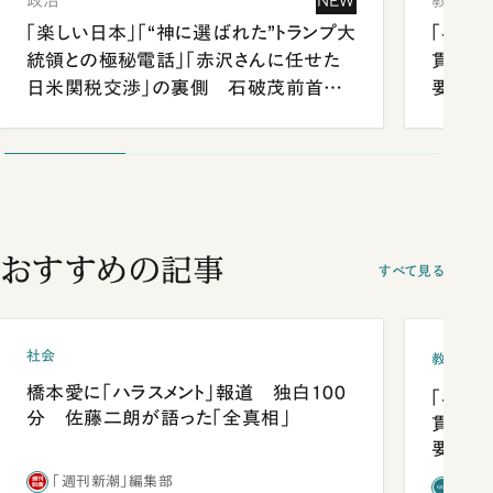
政治
NEW
教育
「楽しい日本」「“神に選ばれた”トランプ大
「早実
統領との極秘電話」「赤沢さんに任せた
貫校へ
日米関税交渉」の裏側 石破茂前首相
要だっ
が明かす施政方針演説から日米首脳会
談まで
おすすめの記事
すべて見る
社会
教育
橋本愛に「ハラスメント」報道 独白100
「早実
分 佐藤二朗が語った「全真相」
貫校へ
要だっ
「週刊新潮」編集部
「新