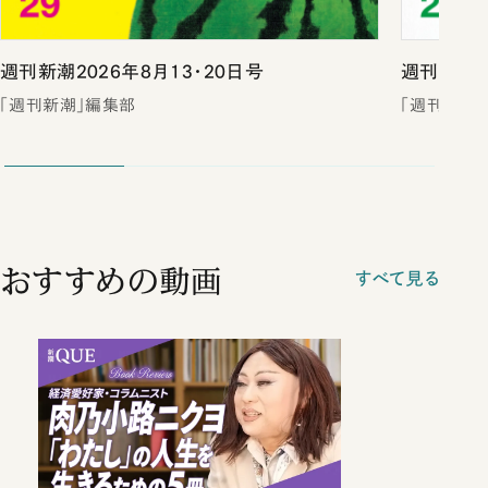
週刊新潮2026年8月13・20日号
週刊新潮2
「週刊新潮」編集部
「週刊新潮
おすすめの動画
すべて見る