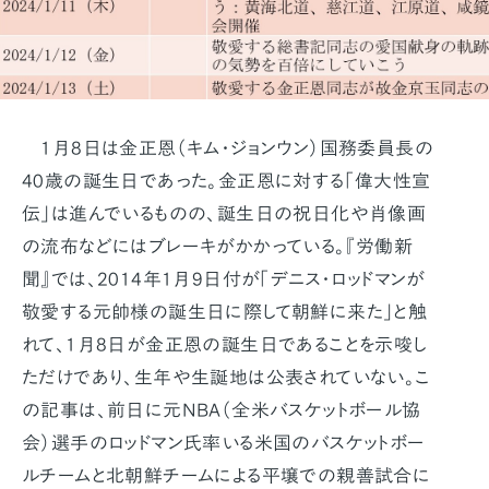
1月8日は金正恩（キム・ジョンウン）国務委員長の
40歳の誕生日であった。金正恩に対する「偉大性宣
伝」は進んでいるものの、誕生日の祝日化や肖像画
の流布などにはブレーキがかかっている。『労働新
聞』では、2014年1月9日付が「デニス・ロッドマンが
敬愛する元帥様の誕生日に際して朝鮮に来た」と触
れて、1月8日が金正恩の誕生日であることを示唆し
ただけであり、生年や生誕地は公表されていない。こ
の記事は、前日に元NBA（全米バスケットボール協
会）選手のロッドマン氏率いる米国のバスケットボー
ルチームと北朝鮮チームによる平壌での親善試合に