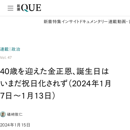
新着
特集
インサイト
ドキュメンタリー
連載
動画・
連載｜政治
Vol. 47
40歳を迎えた金正恩、誕生日は
いまだ祝日化されず（2024年1月
7日～1月13日）
礒﨑敦仁
2024年1月15日