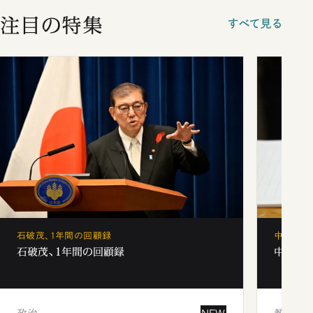
注目の特集
すべて見る
石破茂、1年間の回顧録
中学受験
石破茂、1年間の回顧録
中学受験