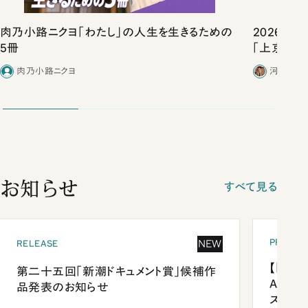
肉乃小路ニクヨ「わたし」の人生を生きるための
2026年
5冊
「上京物語
肉乃小路ニクヨ
河野有理
お知らせ
すべて見る
PRESEN
NEW
RELEASE
【「新潮
第二十五回「新潮ドキュメント賞」候補作
Anni
品発表のお知らせ
ズプレ