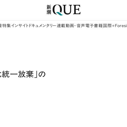
着
特集
インサイト
ドキュメンタリー
連載
動画・音声
電子書籍
国際+Foresi
北統一放棄」の
）