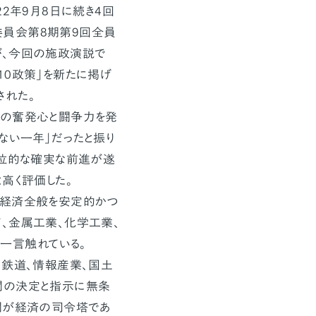
022年9月8日に続き4回
員会第8期第9回全員
が、今回の施政演説で
10政策」を新たに掲げ
された。
大の奮発心と闘争力を発
ない一年」だったと振り
方位的な確実な前進が遂
高く評価した。
の経済全般を安定的かつ
、金属工業、化学工業、
一言触れている。
、鉄道、情報産業、国土
閣の決定と指示に無条
閣が経済の司令塔であ