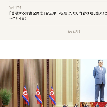
Vol. 174
「尊敬する総書記同志」習近平へ祝電、ただし内容は短く簡素（20
～7月4日）
もっと見る