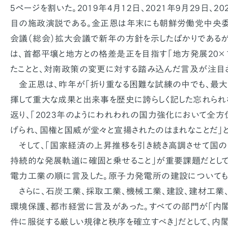
5ページを割いた。2019年4月12日、2021年9月29日、2
目の施政演説である。金正恩は年末にも朝鮮労働党中央委
会議（総会）拡大会議で新年の方針を示したばかりである
は、首都平壌と地方との格差是正を目指す「地方発展20×
たことと、対南政策の変更に対する踏み込んだ言及が注目
金正恩は、昨年が「折り重なる困難な試練の中でも、最
揮して重大な成果と出来事を歴史に誇らしく記した忘れられ
返り、「2023年のようにわれわれの国力強化において全
げられ、国権と国威が堂々と宣揚されたのはまれなことだ」と
そして、「国家経済の上昇推移を引き続き高調させて国
持続的な発展軌道に確固と乗せること」が重要課題だとして
電力工業の順に言及した。原子力発電所の建設についても
さらに、石炭工業、採取工業、機械工業、建設、建材工業
環境保護、都市経営に言及があった。すべての部門が「内
件に服従する厳しい規律と秩序を確立すべき」だとして、内