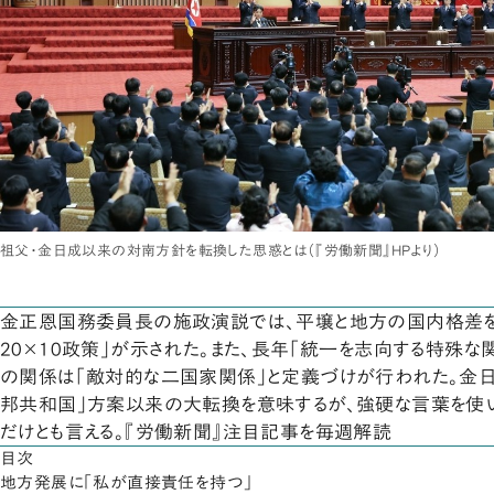
祖父・金日成以来の対南方針を転換した思惑とは（『労働新聞』HPより）
金正恩国務委員長の施政演説では、平壌と地方の国内格差を
20×10政策」が示された。また、長年「統一を志向する特殊な
の関係は「敵対的な二国家関係」と定義づけが行われた。金
邦共和国」方案以来の大転換を意味するが、強硬な言葉を使
だけとも言える。『労働新聞』注目記事を毎週解読
目次
地方発展に「私が直接責任を持つ」