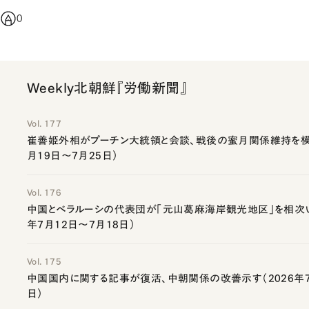
0
Weekly北朝鮮『労働新聞』
Vol. 177
崔善姫外相がプーチン大統領と会談、戦後の蜜月関係維持を模索
月19日～7月25日）
Vol. 176
中国とベラルーシの代表団が「元山葛麻海岸観光地区」を相次い
年7月12日～7月18日）
Vol. 175
中国国内に関する記事が復活、中朝関係の改善示す（2026年7
日）