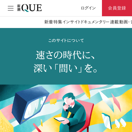
ログイン
会員登録
新着
特集
インサイト
ドキュメンタリー
連載
動画・
このサイトについて
速さの時代に、
深い「問い」を。