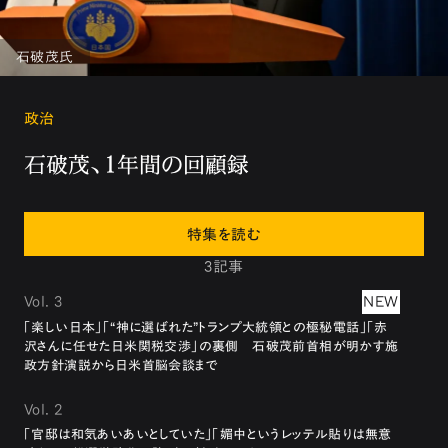
石破茂氏
政治
石破茂、1年間の回顧録
特集を読む
3記事
Vol. 3
NEW
「楽しい日本」「“神に選ばれた”トランプ大統領との極秘電話」「赤
沢さんに任せた日米関税交渉」の裏側 石破茂前首相が明かす施
政方針演説から日米首脳会談まで
Vol. 2
「官邸は和気あいあいとしていた」「媚中というレッテル貼りは無意