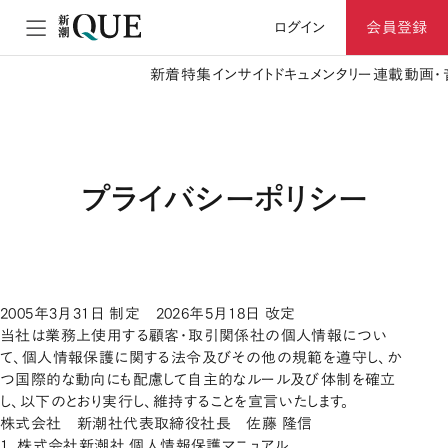
ログイン
会員登録
新着
特集
インサイト
ドキュメンタリー
連載
動画・
プライバシーポリシー
2005年3月31日 制定 2026年5月18日 改定
当社は業務上使用する顧客・取引関係社の個人情報につい
て、個人情報保護に関する法令及びその他の規範を遵守し、か
つ国際的な動向にも配慮して自主的なルール及び体制を確立
し、以下のとおり実行し、維持することを宣言いたします。
株式会社 新潮社代表取締役社長 佐藤 隆信
1. 株式会社新潮社 個人情報保護マニュアル