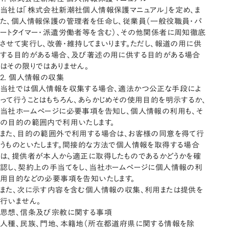
当社は「
株式会社新潮社個人情報保護マニュアル
」を定め、ま
た、個人情報保護の管理者を任命し、従業員（一般役職員・パ
ートタイマー・派遣労働者等を含む）、その他関係者に周知徹底
させて実行し、改善・維持してまいります。ただし、報道の用に供
する目的がある場合、及び著述の用に供する目的がある場合
はその限りではありません。
2. 個人情報の収集
当社では個人情報を収集する場合、適法かつ公正な手段によ
って行うことはもちろん、あらかじめその使用目的を明示するか、
当社ホームページに必要事項を告知し、個人情報の利用も、そ
の目的の範囲内で利用いたします。
また、目的の範囲外で利用する場合は、お客様の同意を得て行
うものといたします。間接的な方法で個人情報を取得する場合
は、提供者が本人から適正に取得したものであるかどうかを確
認し、契約上の手当てをし、当社ホームページに個人情報の利
用目的などの必要事項を告知いたします。
また、次に示す内容を含む個人情報の収集、利用または提供を
行いません。
思想、信条及び宗教に関する事項
人種、民族、門地、本籍地（所在都道府県に関する情報を除