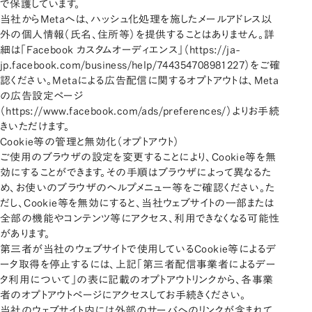
で保護しています。
当社からMetaへは、ハッシュ化処理を施したメールアドレス以
外の個人情報（氏名、住所等）を提供することはありません。詳
細は「Facebook カスタムオーディエンス」（
https://ja-
jp.facebook.com/business/help/744354708981227
）をご確
認ください。Metaによる広告配信に関するオプトアウトは、Meta
の広告設定ページ
（
https://www.facebook.com/ads/preferences/
）よりお手続
きいただけます。
Cookie等の管理と無効化（オプトアウト）
ご使用のブラウザの設定を変更することにより、Cookie等を無
効にすることができます。その手順はブラウザによって異なるた
め、お使いのブラウザのヘルプメニュー等をご確認ください。た
だし、Cookie等を無効にすると、当社ウェブサイトの一部または
全部の機能やコンテンツ等にアクセス、利用できなくなる可能性
があります。
第三者が当社のウェブサイトで使用しているCookie等によるデ
ータ取得を停止するには、上記「第三者配信事業者によるデー
タ利用について」の表に記載のオプトアウトリンクから、各事業
者のオプトアウトページにアクセスしてお手続きください。
当社のウェブサイト内には外部のサーバへのリンクが含まれて