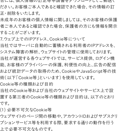
合には、個人情報の訂正等申請書をダウンロードしてご郵送く
ださい。お客様ご本人であると確認できた場合、その情報の訂
正・削除をいたします。
未成年のお客様の個人情報に関しましては、そのお客様の保護
者ご本人であると確認できた場合、保護者の方にも情報を開示
することがございます。
7.ウェブ上でのIPアドレス、Cookie等について
当社ではサーバに自動的に蓄積される利用者のIPアドレスを、
システム障害の解析、ウェブサイトの管理に使用しております。
当社が運営する各ウェブサイトでは、サービス提供、ログイン機
能、お客様のプライバシーの保護、利便性の向上、広告の配信
および統計データの取得のため、CookieやJavaScript等の技
術（以下「Cookie等」といいます）を使用しています。
Cookie等の種類および目的
当社のCookie等および当社のウェブサイトやサービス上で設
置する第三者のCookie等の種類および目的は、以下のとおり
です。
(1) 必要不可欠なCookie等
ウェブサイトのページ間の移動や、アカウントIDおよびサブスクリ
プションサービス等を利用する際、要求する通りの動作を行う
上で必要不可欠なものです。