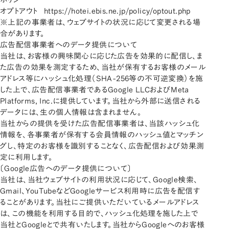
オプトアウト
https://hotei.ebis.ne.jp/policy/optout.php
※上記の事業者は、ウェブサイトの状況に応じて変更される場
合があります。
広告配信事業者へのデータ提供について
当社は、お客様の興味関心に応じた広告を効果的に配信し、ま
た広告の効果を測定するため、当社が保有するお客様のメール
アドレス等にハッシュ化処理（SHA-256等の不可逆変換）を施
した上で、広告配信事業者であるGoogle LLCおよびMeta
Platforms, Inc.に提供しています。当社から外部に送信される
データには、生の個人情報は含まれません。
当社からの提供を受けた広告配信事業者は、当該ハッシュ化
情報を、各事業者が保有する会員情報のハッシュ値とマッチン
グし、特定のお客様を識別することなく、広告配信および効果測
定に利用します。
〔Google広告へのデータ提供について〕
当社は、当社ウェブサイトの利用状況に応じて、Google検索、
Gmail、YouTubeなどGoogleサービス利用時に広告を配信す
ることがあります。当社にご提供いただいているメールアドレス
は、この機能を利用する目的で、ハッシュ化処理を施した上で
当社とGoogleとで共有いたします。当社からGoogleへのお客様